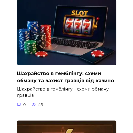
Шахрайство в гемблінгу: схеми
обману та захист гравців від казино
Шахрайство в гемблінгу – схеми обману
гравців
0
45