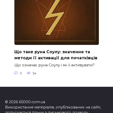
Що таке руна Соулу: значення та
методи її активації для початківців
Що означає руна Соулу і як її активувати?
0
54
© 2026 65000.com.ua
Використання матеріалів, опублікованих на сайті,
допускається тільки з письмового дозволу