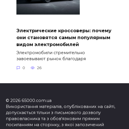
Электрические кроссоверы: почему
они становятся самым популярным
видом электромобилей
Электромобили стремительно
завоевывают рынок благодаря
0
26
© 2026 65000.com.ua
Використання матеріалів, опублікованих на сайті,
допускається тільки з письмового дозволу
правовласника та з обов'язковим прямим
посиланням на сторінку, з якої запозичений