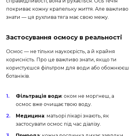
справедливості, вона й рухається. Ось течія
покриває кожну крапельку життя. Але важливо
знати — ця рухлива тяга має свою межу.
Застосування осмосу в реальності
Осмос — не тільки наукоєрість, а й крайня
корисність. Про це важливо знати, якщо ти
користуєшся фільтром для води або обожнюєш
ботаніків.
Фільтрація води
: оком не моргнеш, а
осмос вже очищає твою воду.
Медицина
: матьорі лікарі знають, як
застосувати осмос під час діалізу.
Природа
: кожна рослинка дихає завдяки