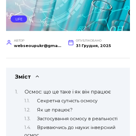
LIFE
АВТОР
ОПУБЛІКОВАНО
webseoupukr@gmail.com
31 Грудня, 2025
Зміст
Осмос: що це таке і як він працює
Секретна сутність осмосу
Як це працює?
Застосування осмосу в реальності
Вриваючись до науки: інверсний
осмос