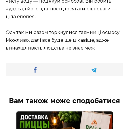
чисту воду — подякуй осмосові. Він робить
чудеса, і його здатності досягати рівноваги —
ціла епопея.
Ось так ми разом торкнулися таємниці осмосу.
Можливо, далі все буде ще цікавіше, адже
винахідливість людства не знає меж.
Вам також може сподобатися