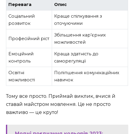
Перевага
Опис
Соціальний
Краще спілкування з
розвиток
оточуючими
Збільшення кар’єрних
Професійний ріст
можливостей
Емоційний
Краща здатність до
контроль
саморегуляції
Освітні
Поліпшення комунікаційних
можливості
навичок
Тому все просто. Приймай виклик, вчися й
ставай майстром мовлення. Це не просто
важливо — це круто!
Модні поєднання кольорів 2023: