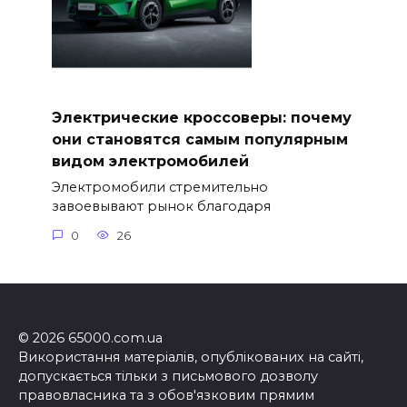
Электрические кроссоверы: почему
они становятся самым популярным
видом электромобилей
Электромобили стремительно
завоевывают рынок благодаря
0
26
© 2026 65000.com.ua
Використання матеріалів, опублікованих на сайті,
допускається тільки з письмового дозволу
правовласника та з обов'язковим прямим