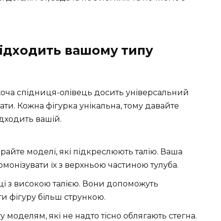
підходить вашому типу
І хоча спідниця-олівець досить універсальний
вати. Кожна фігурка унікальна, тому давайте
дходить вашій.
райте моделі, які підкреслюють талію. Ваша
рмонізувати їх з верхньою частиною тулуба.
і з високою талією. Вони допоможуть
ти фігуру більш стрункою.
 моделям, які не надто тісно облягають стегна.