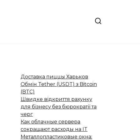
Доставка пиццы Харьков
Обмін Tether (USDT) з Bitcoin
(BTC)
Швидке відкриття рахунку
для бізнесу без бюрократії та
черг
Как облачные сервера
сокращают расходы на IT
Металлопластиковые окна: