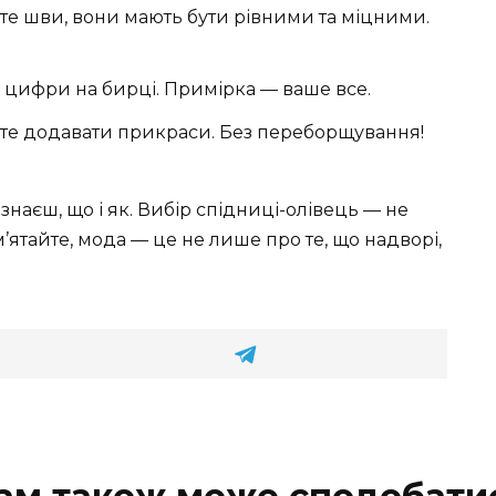
е шви, вони мають бути рівними та міцними.
 цифри на бирці. Примірка — ваше все.
ете додавати прикраси. Без переборщування!
знаєш, що і як. Вибір спідниці-олівець — не
м’ятайте, мода — це не лише про те, що надворі,
ам також може сподобати