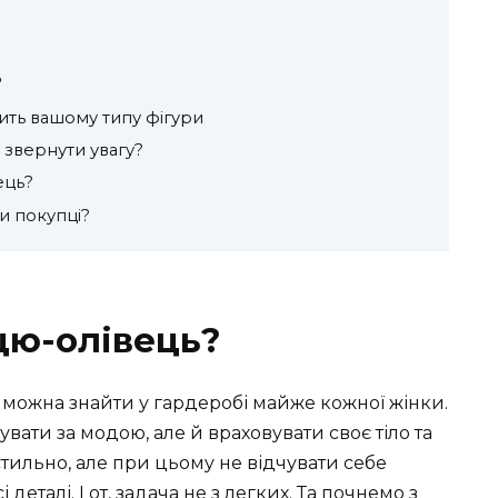
?
дить вашому типу фігури
 звернути увагу?
ець?
и покупці?
цю-олівець?
 можна знайти у гардеробі майже кожної жінки.
вати за модою, але й враховувати своє тіло та
стильно, але при цьому не відчувати себе
 деталі. І от, задача не з легких. Та почнемо з