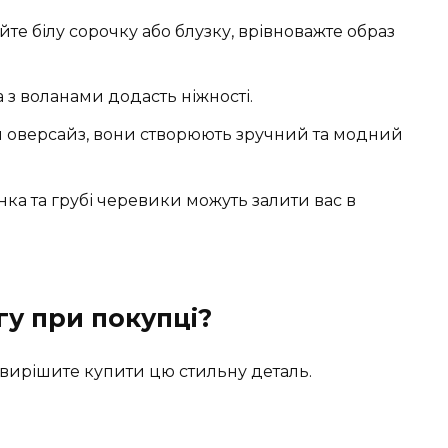
те білу сорочку або блузку, врівноважте образ
 з воланами додасть ніжності.
и оверсайз, вони створюють зручний та модний
ка та грубі черевики можуть залити вас в
гу при покупці?
и вирішите купити цю стильну деталь.