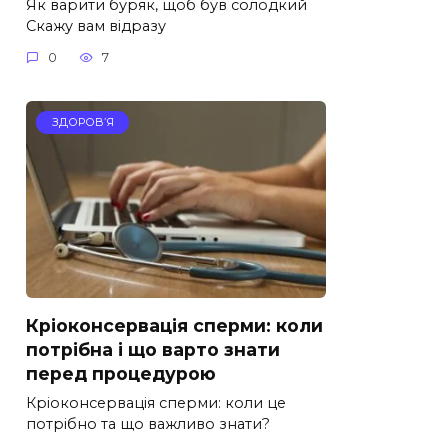
Як варити буряк, щоб був солодкий
Скажу вам відразу
0
7
ЗДОРОВ’Я
Кріоконсервація сперми: коли
потрібна і що варто знати
перед процедурою
Кріоконсервація сперми: коли це
потрібно та що важливо знати?