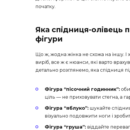
початку.
Яка спідниця-олівець 
фігури
Що ж, жодна жінка не схожа на іншу. 
виріб, все ж є нюанси, які варто враху
детально розглянемо, яка спідниця пі
Фігура “пісочний годинник”:
оби
ціль — не приховувати стегна, а га
Фігура “яблуко”:
шукайте спідниц
візуально подовжити ноги і зроби
Фігура “груша”:
віддайте перевагу