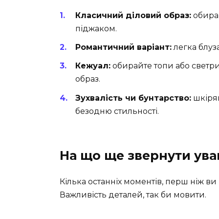
Класичний діловий образ:
обирай
піджаком.
Романтичний варіант:
легка блуза
Кежуал:
обирайте топи або светр
образ.
Зухвалість чи бунтарство:
шкірян
безодню стильності.
На що ще звернути ува
Кілька останніх моментів, перш ніж в
Важливість деталей, так би мовити.