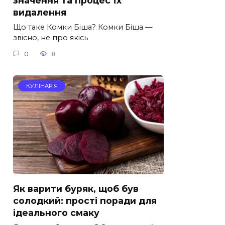
значення та процес їх
видалення
Що таке Комки Біша? Комки Біша —
звісно, не про якісь
0
8
КУЛІНАРІЯ
Як варити буряк, щоб був
солодкий: прості поради для
ідеального смаку