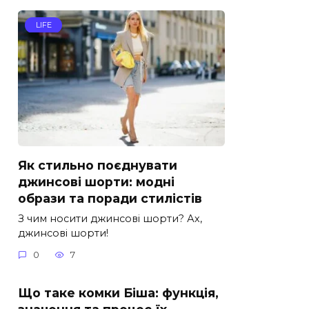
LIFE
Як стильно поєднувати
джинсові шорти: модні
образи та поради стилістів
З чим носити джинсові шорти? Ах,
джинсові шорти!
0
7
Що таке комки Біша: функція,