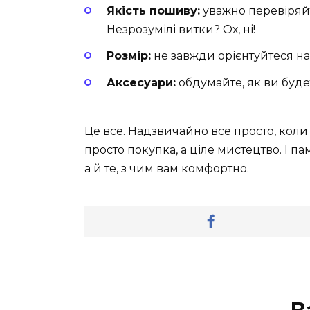
Якість пошиву:
уважно перевіряйт
Незрозумілі витки? Ох, ні!
Розмір:
не завжди орієнтуйтеся на
Аксесуари:
обдумайте, як ви буд
Це все. Надзвичайно все просто, коли 
просто покупка, а ціле мистецтво. І па
а й те, з чим вам комфортно.
В