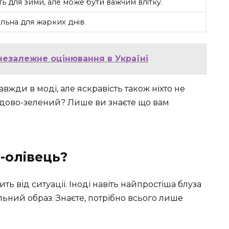
ь для зими, але може бути важчим влітку.
льна для жарких днів.
незалежне оцінювання в Україні
авжди в моді, але яскравість також ніхто не
гдово-зелений? Лише ви знаєте що вам
-олівець?
ть від ситуації. Іноді навіть найпростіша блуза
льний образ. Знаєте, потрібно всього лише