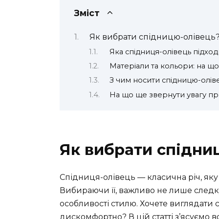
Зміст
Як вибрати спідницю-олівець
Яка спідниця-олівець підхо
Матеріали та кольори: на що
З чим носити спідницю-олів
На що ще звернути увагу пр
Як вибрати спідни
Спідниця-олівець — класична річ, яку
Вибираючи її, важливо не лише следку
особливості стилю. Хочете виглядати 
дискомфортно? В цій статті з’ясуємо всі