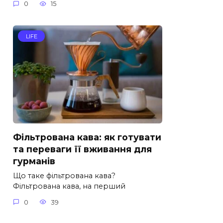
0
15
LIFE
Фільтрована кава: як готувати
та переваги її вживання для
гурманів
Що таке фільтрована кава?
Фільтрована кава, на перший
0
39