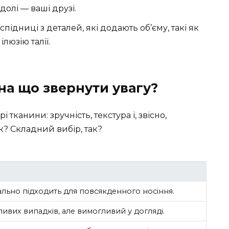
долі — ваші друзі.
підниці з деталей, які додають об’єму, такі як
люзію талії.
на що звернути увагу?
канини: зручність, текстура і, звісно,
к? Складний вибір, так?
еально підходить для повсякденного носіння.
ивих випадків, але вимогливий у догляді.