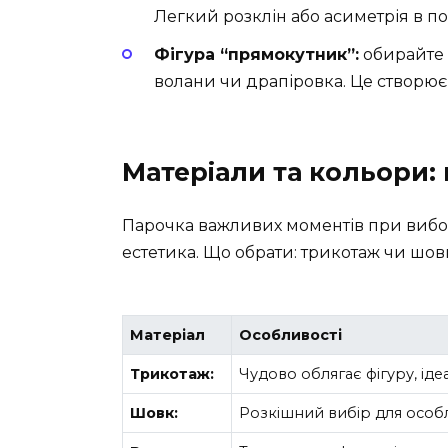
Легкий розклін або асиметрія в по
Фігура “прямокутник”:
обирайте с
волани чи драпіровка. Це створює і
Матеріали та кольори: 
Парочка важливих моментів при виборі т
естетика. Що обрати: трикотаж чи шов
Матеріал
Особливості
Трикотаж:
Чудово облягає фігуру, ід
Шовк:
Розкішний вибір для особл