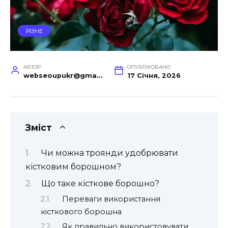
РІЗНЕ
АВТОР
ОПУБЛІКОВАНО
webseoupukr@gmail.com
17 Січня, 2026
Зміст
Чи можна троянди удобрювати
кістковим борошном?
Що таке кісткове борошно?
Переваги використання
кісткового борошна
Як правильно використовувати