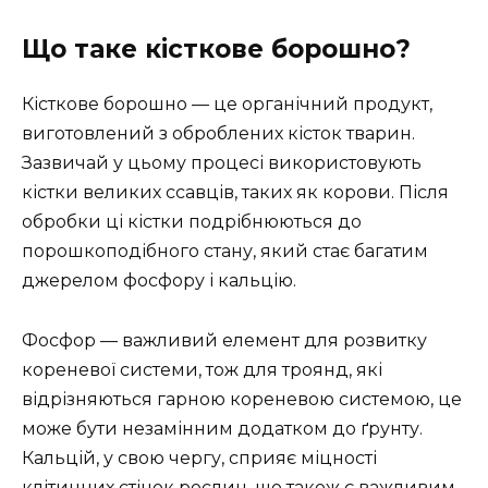
Що таке кісткове борошно?
Кісткове борошно — це органічний продукт,
виготовлений з оброблених кісток тварин.
Зазвичай у цьому процесі використовують
кістки великих ссавців, таких як корови. Після
обробки ці кістки подрібнюються до
порошкоподібного стану, який стає багатим
джерелом фосфору і кальцію.
Фосфор — важливий елемент для розвитку
кореневої системи, тож для троянд, які
відрізняються гарною кореневою системою, це
може бути незамінним додатком до ґрунту.
Кальцій, у свою чергу, сприяє міцності
клітинних стінок рослин, що також є важливим