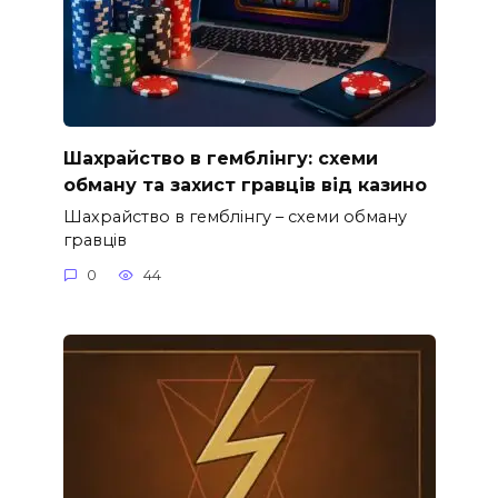
Шахрайство в гемблінгу: схеми
обману та захист гравців від казино
Шахрайство в гемблінгу – схеми обману
гравців
0
44