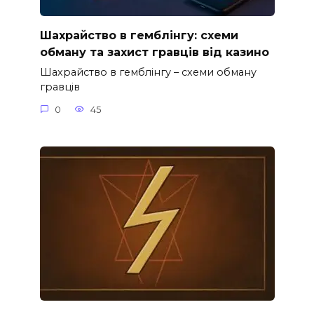
Шахрайство в гемблінгу: схеми
обману та захист гравців від казино
Шахрайство в гемблінгу – схеми обману
гравців
0
45