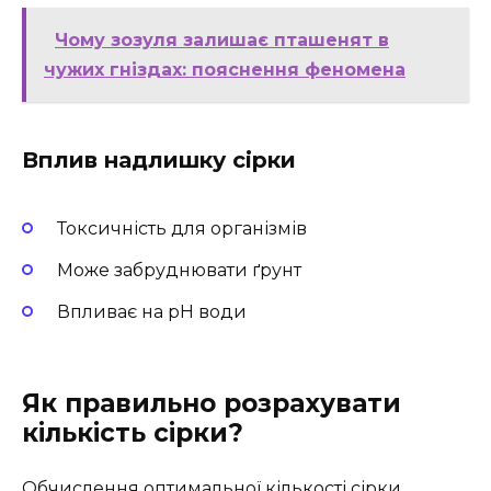
Чому зозуля залишає пташенят в
чужих гніздах: пояснення феномена
Вплив надлишку сірки
Токсичність для організмів
Може забруднювати ґрунт
Впливає на pH води
Як правильно розрахувати
кількість сірки?
Обчислення оптимальної кількості сірки