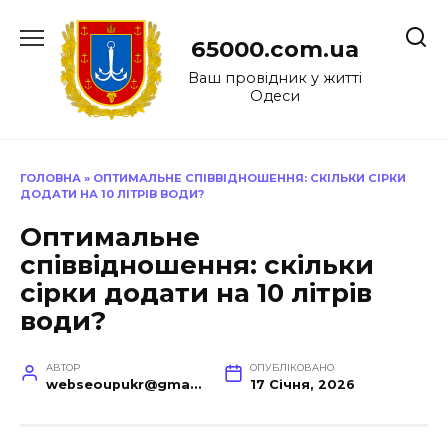
Перейти
до
65000.com.ua
вмісту
Ваш провідник у житті
Одеси
ГОЛОВНА
»
ОПТИМАЛЬНЕ СПІВВІДНОШЕННЯ: СКІЛЬКИ СІРКИ
ДОДАТИ НА 10 ЛІТРІВ ВОДИ?
Оптимальне
співвідношення: скільки
сірки додати на 10 літрів
води?
АВТОР
ОПУБЛІКОВАНО
webseoupukr@gmail.com
17 Січня, 2026