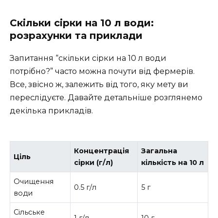
Скільки сірки на 10 л води:
розрахунки та приклади
Запитання “скільки сірки на 10 л води
потрібно?” часто можна почути від фермерів.
Все, звісно ж, залежить від того, яку мету ви
переслідуєте. Давайте детальніше розглянемо
декілька прикладів.
Концентрація
Загальна
Ціль
сірки (г/л)
кількість на 10 л
Очищення
0.5 г/л
5 г
води
Сільське
1 г/л
10 г