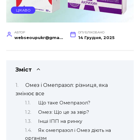
ЦІКАВО
АВТОР
ОПУБЛІКОВАНО
webseoupukr@gmail.com
14 Грудня, 2025
Зміст
Омез і Омепразол: різниця, яка
змінює все
Що таке Омепразол?
Омез: Що це за звір?
Інші ІПП на ринку
Як омепразол і Омез діють на
організм