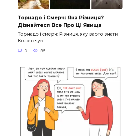
Торнадо і Смерч: Яка Різниця?
Дізнайтеся Все Про Ці Явища
Торнадо і смерч: Різниця, яку варто знати
Кожен чув
0
85