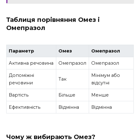
Таблиця порівняння Омез і
Омепразол
Параметр
Омез
Омепразол
Активна речовина
Омепразол
Омепразол
Допоміжні
Мінімум або
Так
речовини
відсутні
Вартість
Більше
Менше
Ефективність
Відмінна
Відмінна
Чому ж вибирають Омез?