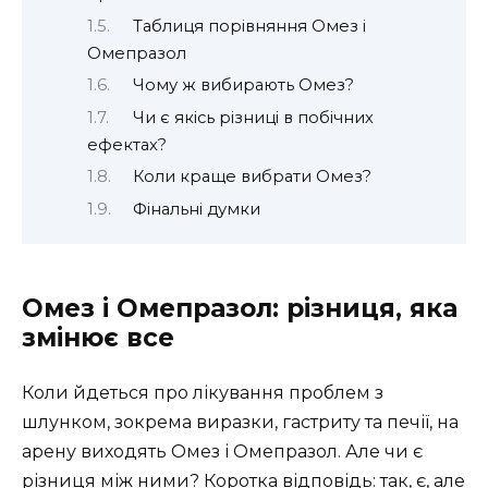
Таблиця порівняння Омез і
Омепразол
Чому ж вибирають Омез?
Чи є якісь різниці в побічних
ефектах?
Коли краще вибрати Омез?
Фінальні думки
Омез і Омепразол: різниця, яка
змінює все
Коли йдеться про лікування проблем з
шлунком, зокрема виразки, гастриту та печії, на
арену виходять Омез і Омепразол. Але чи є
різниця між ними? Коротка відповідь: так, є, але