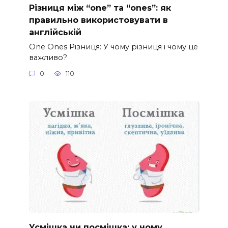
Різниця між “one” та “ones”: як
правильно використовувати в
англійській
One Ones Різниця: У чому різниця і чому це
важливо?
0
110
Усмішка чи посмішка: у чому