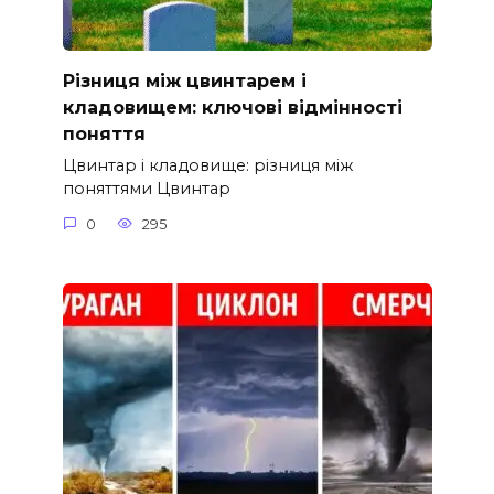
Різниця між цвинтарем і
кладовищем: ключові відмінності
поняття
Цвинтар і кладовище: різниця між
поняттями Цвинтар
0
295