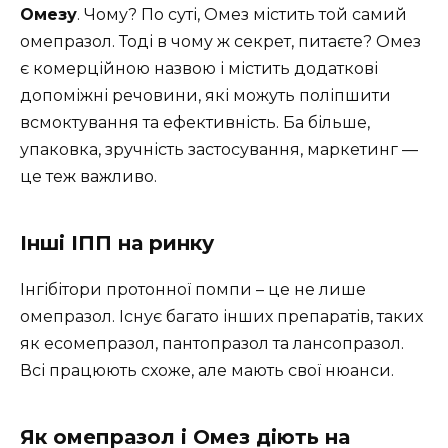
Омезу
. Чому? По суті, Омез містить той самий
омепразол. Тоді в чому ж секрет, питаєте? Омез
є комерційною назвою і містить додаткові
допоміжні речовини, які можуть поліпшити
всмоктування та ефективність. Ба більше,
упаковка, зручність застосування, маркетинг —
це теж важливо.
Інші ІПП на ринку
Інгібітори протонної помпи – це не лише
омепразол. Існує багато інших препаратів, таких
як есомепразол, пантопразол та лансопразол.
Всі працюють схоже, але мають свої нюанси.
Як омепразол і Омез діють на