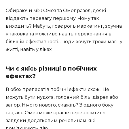
Обираючи між Омез та Омепразол, деякі
віддають перевагу першому. Чому так
виходить? Мабуть, грає роль маркетинг, зручна
упаковка та можливо навіть переконання в
більшій ефективності. Люди хочуть трохи магії у
житті, навіть у ліках.
Чи є якісь різниці в побічних
ефектах?
В обох препаратів побічні ефекти схожі. Це
можуть бути нудота, головний біль, діарея або
запор. Нічого нового, скажіть? З одного боку,
так, але Омез може краще переноситись,
завдяки додатковим речовинам, які
пом’якшують дію.