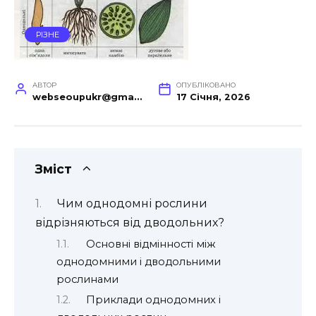
РІЗНЕ
АВТОР
ОПУБЛІКОВАНО
webseoupukr@gmail.com
17 Січня, 2026
Зміст
Чим однодомні рослини
відрізняються від дводольних?
Основні відмінності між
однодомними і дводольними
рослинами
Приклади однодомних і