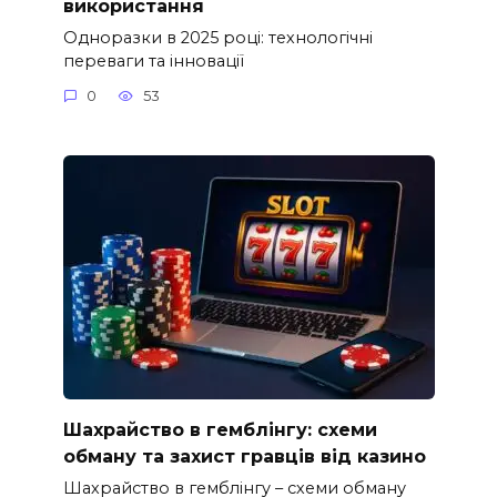
використання
Одноразки в 2025 році: технологічні
переваги та інновації
0
53
Шахрайство в гемблінгу: схеми
обману та захист гравців від казино
Шахрайство в гемблінгу – схеми обману