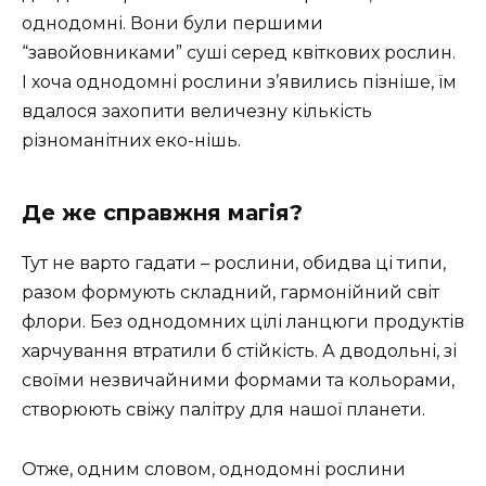
однодомні. Вони були першими
“завойовниками” суші серед квіткових рослин.
І хоча однодомні рослини з’явились пізніше, їм
вдалося захопити величезну кількість
різноманітних еко-нішь.
Де же справжня магія?
Тут не варто гадати – рослини, обидва ці типи,
разом формують складний, гармонійний світ
флори. Без однодомних цілі ланцюги продуктів
харчування втратили б стійкість. А дводольні, зі
своїми незвичайними формами та кольорами,
створюють свіжу палітру для нашої планети.
Отже, одним словом, однодомні рослини