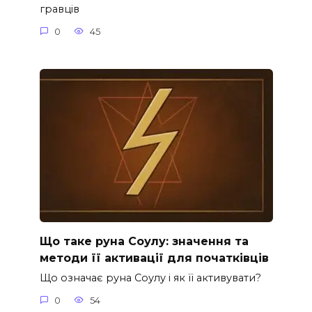
гравців
0
45
Що таке руна Соулу: значення та
методи її активації для початківців
Що означає руна Соулу і як її активувати?
0
54