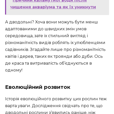
Причини каламутної води після
чищення акваріума та як їх уникнути
А дводольні? Хоча вони можуть бути менш
адаптованими до швидких змін умов
середовища, зате їх стильний вигляд і
різноманітність видів роблять їх улюбленцями
садівників. Згадайте лише про різноманітність
квітів і дерев, таких як троянди або дуби. Ось
де краса та витривалість об’єднуються в
одному!
Еволюційний розвиток
Історія еволюційного розвитку цих рослин теж
варта уваги. Дослідження свідчать про те, що
дводольні рослини з’явились раніше, ніж