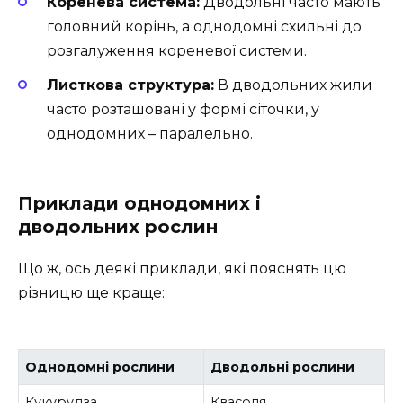
Коренева система:
Дводольні часто мають
головний корінь, а однодомні схильні до
розгалуження кореневої системи.
Листкова структура:
В дводольних жили
часто розташовані у формі сіточки, у
однодомних – паралельно.
Приклади однодомних і
дводольних рослин
Що ж, ось деякі приклади, які пояснять цю
різницю ще краще:
Однодомні рослини
Дводольні рослини
Кукурудза
Квасоля