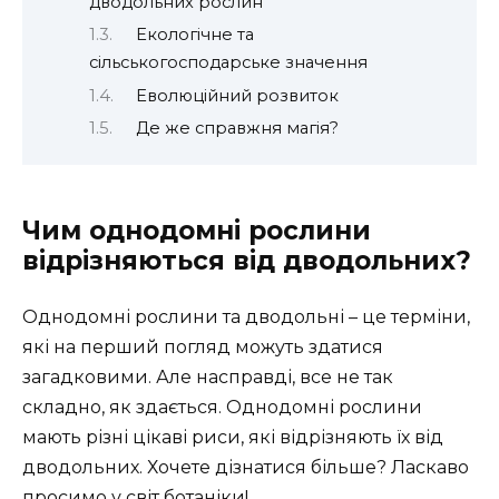
дводольних рослин
Екологічне та
сільськогосподарське значення
Еволюційний розвиток
Де же справжня магія?
Чим однодомні рослини
відрізняються від дводольних?
Однодомні рослини та дводольні – це терміни,
які на перший погляд можуть здатися
загадковими. Але насправді, все не так
складно, як здається. Однодомні рослини
мають різні цікаві риси, які відрізняють їх від
дводольних. Хочете дізнатися більше? Ласкаво
просимо у світ ботаніки!