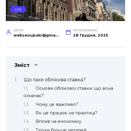
LIFE
АВТОР
ОПУБЛІКОВАНО
webseoupukr@gmail.com
28 Грудня, 2025
Зміст
Що таке облікова ставка?
Основи облікової ставки: що вона
означає?
Чому це важливо?
Як це працює на практиці?
Вплив на економіку
Трохи більше деталей