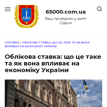
Перейти
до
65000.com.ua
вмісту
Ваш провідник у житті
Одеси
ГОЛОВНА
»
ОБЛІКОВА СТАВКА: ЩО ЦЕ ТАКЕ ТА ЯК ВОНА
ВПЛИВАЄ НА ЕКОНОМІКУ УКРАЇНИ
Облікова ставка: що це таке
та як вона впливає на
економіку України