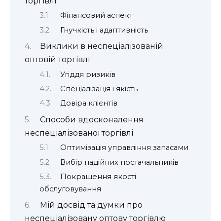
торгівлі
Фінансовий аспект
Гнучкість і адаптивність
Виклики в неспеціалізованій
оптовій торгівлі
Угіддя ризиків
Спеціалізація і якість
Довіра клієнтів
Способи вдосконалення
неспеціалізованої торгівлі
Оптимізація управління запасами
Вибір надійних постачальників
Покращення якості
обслуговування
Мій досвід та думки про
неспеціалізовану оптову торгівлю