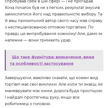
спробував себе в цій сфері — і не прогадав.
Хоча початок був не з легких, результат змусив
замислитися його над правильністю вибору. Та
й ваш прихильний автор свого часу мав справу
з неспеціалізованою оптовою торгівлею. По
правді, це випробування кожному! Але, дамо їм
належне — вони тримають удар.
Що таке фурнітура: визначення, види
та особливості застосування
Завершуючи, важливо сказати, що кожен вид
торгівлі має свої виклики. Але коли ти знаєш, як
маневрувати між ними, дорога буде простішою.
І найдалі простягнеш руку, якщо все
робитимеш з головою.