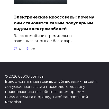
Электрические кроссоверы: почему
они становятся самым популярным
видом электромобилей
Электромобили стремительно
завоевывают рынок благодаря
0
26
© 2026 65000.com.ua
Використання матеріалів, опублікованих на сайті,
допускається тільки з письмового дозволу
правовласника та з обов'язковим прямим
посиланням на сторінку, з якої запозичений
матеріал.