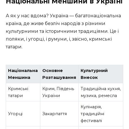
Національні Меншини в Україні
А як у нас вдома? Україна — багатонаціональна
країна, де живе безліч народів з різними
культурними та історичними традиціями. Це і
поляки, і угорці, і румуни, і, звісно, кримські
татари.
Національна
Основне
Культурний
Меншина
Розташування
Внесок
Кримські
Крим, Південь
Традиційна кухня,
татари
України
музика, ремесла
Кулінарія,
Угорці
Закарпаття
традиційні
фестивалі