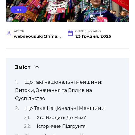
LIFE
АВТОР
ОПУБЛІКОВАНО
webseoupukr@gmail.com
23 Грудня, 2025
Зміст
Що такі національні меншини:
Витоки, Значення та Вплив на
Суспільство
Що Таке Національні Меншини
Хто Входить До Них?
Історичне Підґрунтя