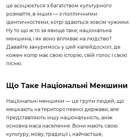
це асоціюється з багатством культурного
розмаїття, в інших — з політичними
ідентичностями, котрі здаються зовсім чужими.
Ну то що ж то за явище таке, національна
меншина, і як воно впливає на людство?
Давайте зануримось у цей калейдоскоп, де
кожен колір має свою історію, свій голос і свою
пісню.
Що Таке Національні Меншини
Національні меншини — це групи людей, що
мешкають на території певної держави, але
представляють іншу національність, аніж
основна маса населення. Вони мають свою
культуру, мову, традиції і, найчастіше,