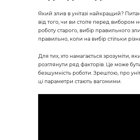
Який злив в унітазі найкращий? Питанн
від того, чи ви стоїте перед вибором н
роботу старого, вибір правильного зл
правильно, коли на вибір стільки різ
Для тих, хто намагається зрозуміти, я
розглянути ряд факторів. Це може бути 
безшумність роботи. Зрештою, про уніт
ці параметри стають вагомими.