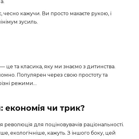
а.
є, чесно кажучи. Ви просто махаєте рукою, і
інімум зусиль.
 це та класика, яку ми знаємо з дитинства.
ономно. Популярен через свою простоту та
 різні режими…
: економія чи трик?
 революція для поціновувачів раціональності.
ше, екологічніше, кажуть. З іншого боку, цей