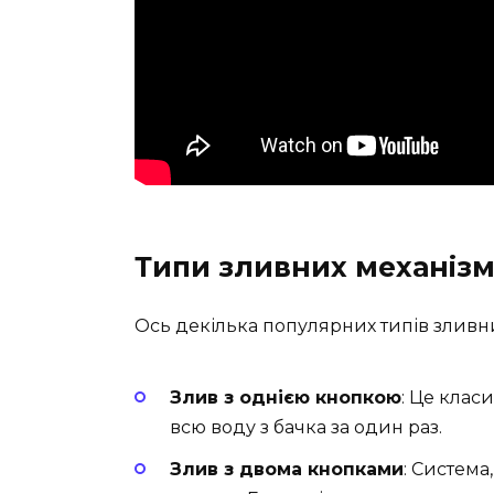
Типи зливних механізм
Ось декілька популярних типів зливни
Злив з однією кнопкою
: Це клас
всю воду з бачка за один раз.
Злив з двома кнопками
: Система