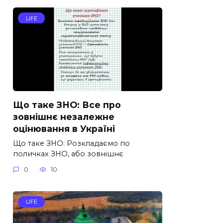
LIFE
Що таке ЗНО: Все про
зовнішнє незалежне
оцінювання в Україні
Що таке ЗНО: Розкладаємо по
поличках ЗНО, або зовнішнє
0
10
LIFE