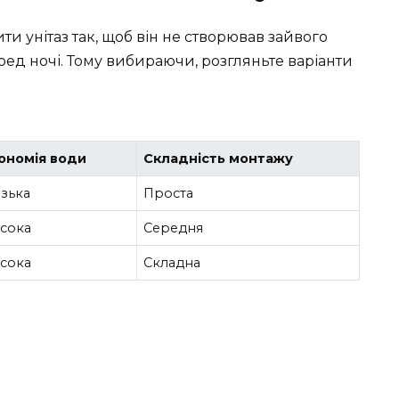
и унітаз так, щоб він не створював зайвого
ед ночі. Тому вибираючи, розгляньте варіанти
ономія води
Складність монтажу
зька
Проста
сока
Середня
сока
Складна