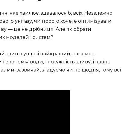
я, яке хвилює, здавалося б, всіх. Незалежно
ового унітазу, чи просто хочете оптимізувати
иву — це не дрібниця. Але як обрати
них моделей і систем?
кий злив в унітазі найкращий, важливо
і економія води, і потужність зливу, і навіть
аз ми, зазвичай, згадуємо чи не щодня, тому всі