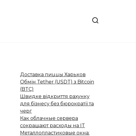
Доставка пиццы Харьков
Обмін Tether (USDT) з Bitcoin
(BTC)
Швидке відкриття рахунку
для бізнесу без бюрократії та
черг
Как облачные сервера
сокращают расходы на IT
Металлопластиковые окна: