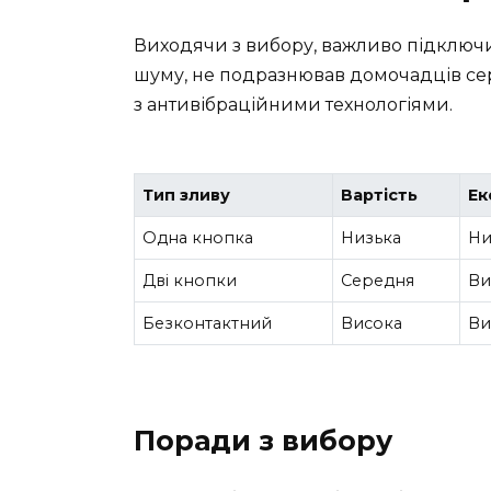
Виходячи з вибору, важливо підключит
шуму, не подразнював домочадців сер
з антивібраційними технологіями.
Тип зливу
Вартість
Ек
Одна кнопка
Низька
Ни
Дві кнопки
Середня
Ви
Безконтактний
Висока
Ви
Поради з вибору