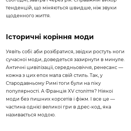
тенденцій, що міняються швидше, ніж звуки
щоденного життя.
Історичні коріння моди
Уявіть собі: аби розібратися, звідки ростуть ноги
сучасної моди, доведеться зазирнути в минуле.
Античні цивілізації, середньовіччя, ренесанс —
кожна з цих епох мала свій стиль. Так, у
Стародавньому Римі тоги були на піку
популярності. А Франція XV століття? Ніякої
моди без пишних корсетів і фіжм. І все це —
частина однієї великої гри в дрес-код, яка
називається модою.