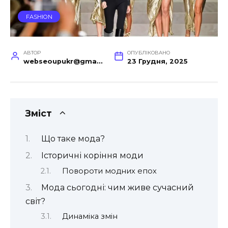
FASHION
АВТОР
ОПУБЛІКОВАНО
webseoupukr@gmail.com
23 Грудня, 2025
Зміст
Що таке мода?
Історичні коріння моди
Повороти модних епох
Мода сьогодні: чим живе сучасний
світ?
Динаміка змін