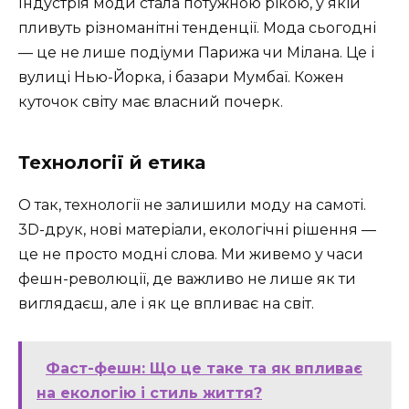
Індустрія моди стала потужною рікою, у якій
пливуть різноманітні тенденції. Мода сьогодні
— це не лише подіуми Парижа чи Мілана. Це і
вулиці Нью-Йорка, і базари Мумбаї. Кожен
куточок світу має власний почерк.
Технології й етика
О так, технології не залишили моду на самоті.
3D-друк, нові матеріали, екологічні рішення —
це не просто модні слова. Ми живемо у часи
фешн-революції, де важливо не лише як ти
виглядаєш, але і як це впливає на світ.
Фаст-фешн: Що це таке та як впливає
на екологію і стиль життя?