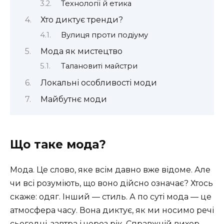
Технології й етика
Хто диктує тренди?
Вулиця проти подіуму
Мода як мистецтво
Талановиті майстри
Локальні особливості моди
Майбутнє моди
Що таке мода?
Мода. Це слово, яке всім давно вже відоме. Але
чи всі розуміють, що воно дійсно означає? Хтось
скаже: одяг. Інший — стиль. А по суті мода — це
атмосфера часу. Вона диктує, як ми носимо речі
сьогодні, завтра і через рік. Справжній вихор