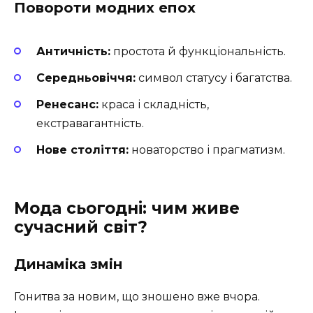
Повороти модних епох
Античність:
простота й функціональність.
Середньовіччя:
символ статусу і багатства.
Ренесанс:
краса і складність,
екстравагантність.
Нове століття:
новаторство і прагматизм.
Мода сьогодні: чим живе
сучасний світ?
Динаміка змін
Гонитва за новим, що зношено вже вчора.