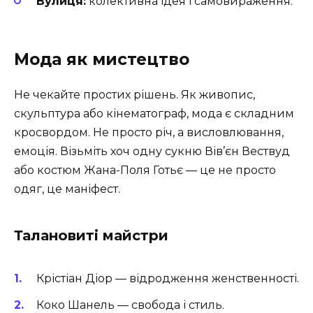
Вулиця:
колективна ідея і самовираження.
Мода як мистецтво
Не чекайте простих рішень. Як живопис,
скульптура або кінематограф, мода є складним
кросвордом. Не просто річ, а висловлювання,
емоція. Візьміть хоч одну сукню Вів’єн Вествуд
або костюм Жана-Поля Готьє — це не просто
одяг, це маніфест.
Талановиті майстри
Крістіан Діор — відродження женственності.
Коко Шанель — свобода і стиль.