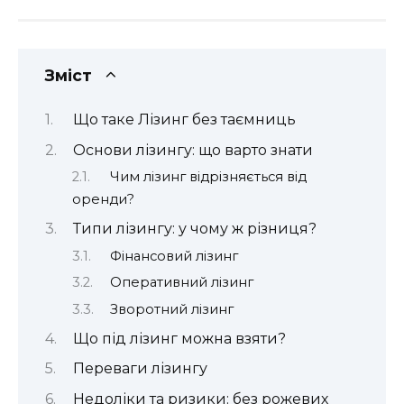
Зміст
Що таке Лізинг без таємниць
Основи лізингу: що варто знати
Чим лізинг відрізняється від
оренди?
Типи лізингу: у чому ж різниця?
Фінансовий лізинг
Оперативний лізинг
Зворотний лізинг
Що під лізинг можна взяти?
Переваги лізингу
Недоліки та ризики: без рожевих