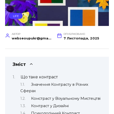
LIFE
АВТОР
ОПУБЛІКОВАНО
webseoupukr@gmail.com
7 Листопада, 2025
Зміст
Що таке контраст
Значення Контрасту в Різних
Сферах
Констраст у Візуальному Мистецтві
Контраст у Дизайні
Психологічний Контраст