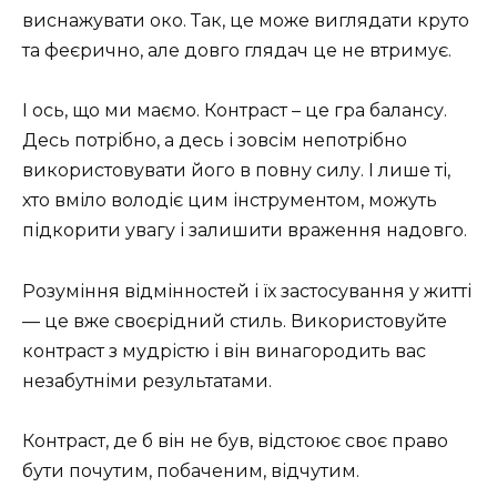
виснажувати око. Так, це може виглядати круто
та феєрично, але довго глядач це не втримує.
І ось, що ми маємо. Контраст – це гра балансу.
Десь потрібно, а десь і зовсім непотрібно
використовувати його в повну силу. І лише ті,
хто вміло володіє цим інструментом, можуть
підкорити увагу і залишити враження надовго.
Розуміння відмінностей і їх застосування у житті
— це вже своєрідний стиль. Використовуйте
контраст з мудрістю і він винагородить вас
незабутніми результатами.
Контраст, де б він не був, відстоює своє право
бути почутим, побаченим, відчутим.