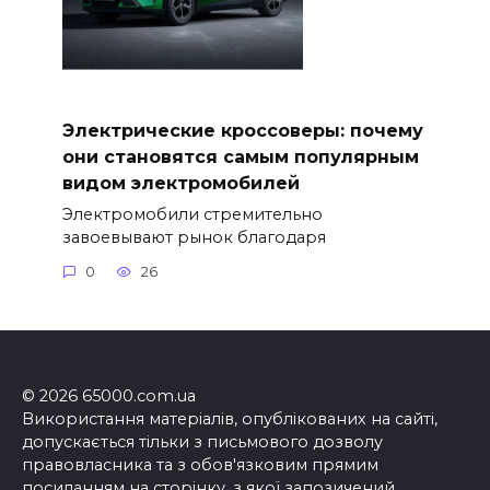
Электрические кроссоверы: почему
они становятся самым популярным
видом электромобилей
Электромобили стремительно
завоевывают рынок благодаря
0
26
© 2026 65000.com.ua
Використання матеріалів, опублікованих на сайті,
допускається тільки з письмового дозволу
правовласника та з обов'язковим прямим
посиланням на сторінку, з якої запозичений