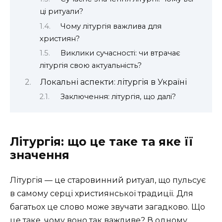
ці ритуали?
Чому літургія важлива для
християн?
Виклики сучасності: чи втрачає
літургія свою актуальність?
Локальні аспекти: літургія в Україні
Заключення: літургія, що далі?
Літургія: що це таке та яке її
значення
Літургія — це старовинний ритуал, що пульсує
в самому серці християнської традиції. Для
багатьох це слово може звучати загадково. Що
це таке, чому воно так важливе? В одному