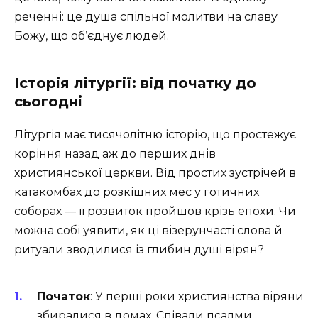
реченні: це душа спільної молитви на славу
Божу, що об’єднує людей.
Історія літургії: від початку до
сьогодні
Літургія має тисячолітню історію, що простежує
коріння назад аж до перших днів
християнської церкви. Від простих зустрічей в
катакомбах до розкішних мес у готичних
соборах — її розвиток пройшов крізь епохи. Чи
можна собі уявити, як ці візерунчасті слова й
ритуали зводилися із глибин душі вірян?
Початок
: У перші роки християнства віряни
збиралися в домах. Співали псалми,