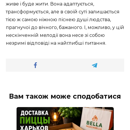
живе і буде жити. Вона адаптується,
трансформується, але в своїй суті залишається
тією ж самою ніжною піснею душі людства,
прагнучої до вічного, бажаного. І, можливо, у цій
нескінченній мелодії вона несе зі собою
незримі відповіді на найглибші питання.
Вам також може сподобатися