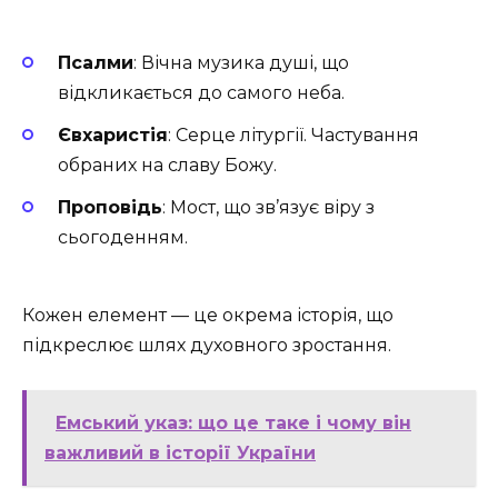
Псалми
: Вічна музика душі, що
відкликається до самого неба.
Євхаристія
: Серце літургії. Частування
обраних на славу Божу.
Проповідь
: Мост, що зв’язує віру з
сьогоденням.
Кожен елемент — це окрема історія, що
підкреслює шлях духовного зростання.
Емський указ: що це таке і чому він
важливий в історії України