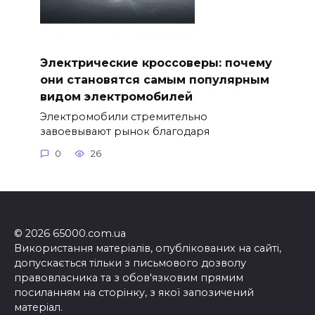
Электрические кроссоверы: почему
они становятся самым популярным
видом электромобилей
Электромобили стремительно
завоевывают рынок благодаря
0
26
© 2026 65000.com.ua
Використання матеріалів, опублікованих на сайті,
допускається тільки з письмового дозволу
правовласника та з обов'язковим прямим
посиланням на сторінку, з якої запозичений
матеріал.