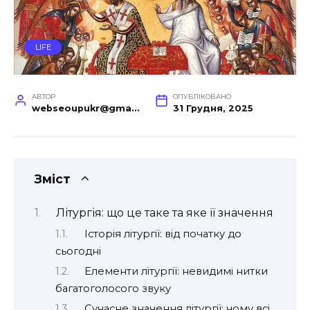
LIFE
АВТОР
ОПУБЛІКОВАНО
webseoupukr@gmail.com
31 Грудня, 2025
Зміст
Літургія: що це таке та яке її значення
Історія літургії: від початку до
сьогодні
Елементи літургії: невидимі нитки
багатоголосого звуку
Сучасне значення літургії: чому всі