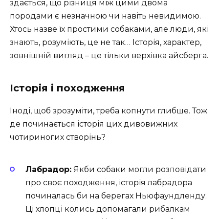
здається, що різниця між цими двома
породами є незначною чи навіть невидимою.
Хтось назве їх простими собаками, але люди, які
знають, розуміють, це не так… Історія, характер,
зовнішній вигляд – це тільки верхівка айсберга.
Історія і походження
Іноді, щоб зрозуміти, треба копнути глибше. Тож
де починається історія цих дивовижних
чотириногих створінь?
Лабрадор:
Якби собаки могли розповідати
про своє походження, історія лабрадора
починалась би на берегах Ньюфаундленду.
Ці хлопці колись допомагали рибалкам