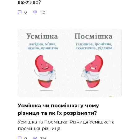
важливо?
0
110
Усмішка чи посмішка: у чому
різниця та як їх розрізняти?
Усмішка та Посмішка: Різниця Усмішка та
посмішка різниця
0
314