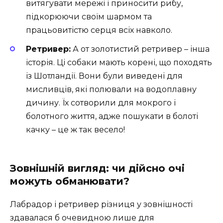
витягувати мережі і приносити рибу,
підкорюючи своїм шармом та
працьовитістю серця всіх навколо.
Ретривер:
А от золотистий ретривер – інша
історія. Ці собаки мають корені, що походять
із Шотландії. Вони були виведені для
мисливців, які полювали на водоплавну
дичину. Їх сотворили для мокрого і
болотного життя, адже пошукати в болоті
качку – це ж так весело!
Зовнішній вигляд: чи дійсно очі
можуть обманювати?
Лабрадор і ретривер різниця у зовнішності
здавалася б очевидною лише для