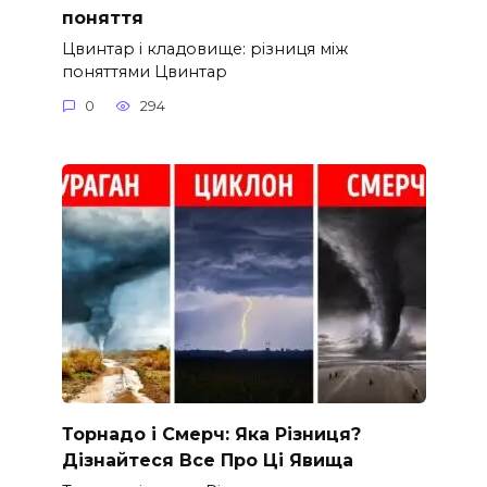
поняття
Цвинтар і кладовище: різниця між
поняттями Цвинтар
0
294
Торнадо і Смерч: Яка Різниця?
Дізнайтеся Все Про Ці Явища