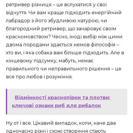
ретривер різниця – це вслухатися у свої
відчуття. Чи вам краще підходить енергійний
лабрадор з його збудливою натурою, чи
благородний ретривер, що зачаровує своїм
красномовством? Чесно, іноді вибір між цими
двома породами здається немов філософія –
хто ви, і яка собака вам більше підходить. Але в
кінцевому підсумку, мабуть, немає
правильного чи неправильного рішення – це
все про любов і розуміння.
Відмінності краснопірки та плотви:
ключові ознаки риб для рибалок
Ну от і все. Цікавий випадок, коли, наче два
одночасно різні і схожі створіння стають