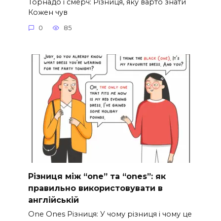
Торнадо і смерч: Різниця, яку варто знати
Кожен чув
0
85
Різниця між “one” та “ones”: як
правильно використовувати в
англійській
One Ones Різниця: У чому різниця і чому це