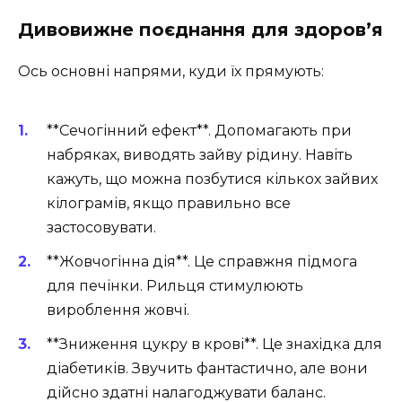
Дивовижне поєднання для здоров’я
Ось основні напрями, куди їх прямують:
**Сечогінний ефект**. Допомагають при
набряках, виводять зайву рідину. Навіть
кажуть, що можна позбутися кількох зайвих
кілограмів, якщо правильно все
застосовувати.
**Жовчогінна дія**. Це справжня підмога
для печінки. Рильця стимулюють
вироблення жовчі.
**Зниження цукру в крові**. Це знахідка для
діабетиків. Звучить фантастично, але вони
дійсно здатні налагоджувати баланс.