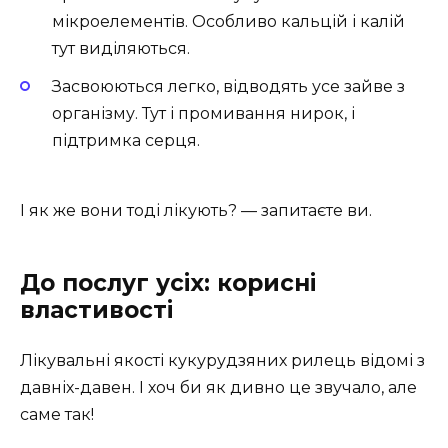
мікроелементів. Особливо кальцій і калій
тут виділяються.
Засвоюються легко, відводять усе зайве з
організму. Тут і промивання нирок, і
підтримка серця.
І як же вони тоді лікують? — запитаєте ви.
До послуг усіх: корисні
властивості
Лікувальні якості кукурудзяних рилець відомі з
давніх-давен. І хоч би як дивно це звучало, але
саме так!