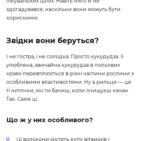
лікувальних цілях. Навіть ніхто й не
здогадувався, наскільки вони можуть бути
корисними.
Звідки вони беруться?
І не гостра, і не солодка. Просто кукурудза. Її
улюблена, звичайна кукурудза в польових
краях перевтілюється в різні частини рослини з
особливими властивостями. Ну а рильця — це
ті ниточки, які ти бачиш, коли очищуєш качан.
Так. Саме ці.
Що ж у них особливого?
Ці волокони містять купу вітамінів і