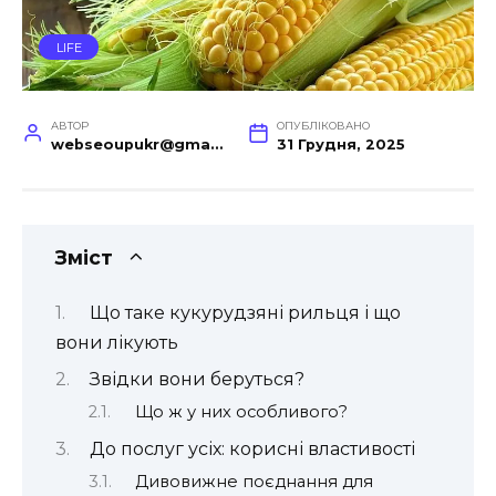
LIFE
АВТОР
ОПУБЛІКОВАНО
webseoupukr@gmail.com
31 Грудня, 2025
Зміст
Що таке кукурудзяні рильця і що
вони лікують
Звідки вони беруться?
Що ж у них особливого?
До послуг усіх: корисні властивості
Дивовижне поєднання для