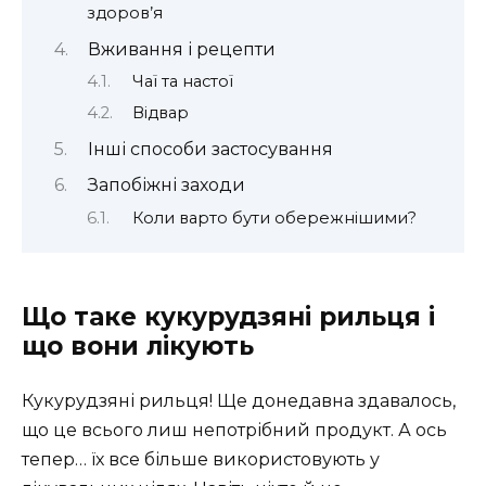
здоров’я
Вживання і рецепти
Чаї та настої
Відвар
Інші способи застосування
Запобіжні заходи
Коли варто бути обережнішими?
Що таке кукурудзяні рильця і
що вони лікують
Кукурудзяні рильця! Ще донедавна здавалось,
що це всього лиш непотрібний продукт. А ось
тепер… їх все більше використовують у