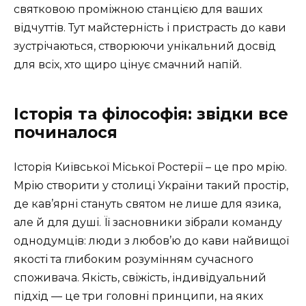
святковою проміжною станцією для ваших
відчуттів. Тут майстерність і пристрасть до кави
зустрічаються, створюючи унікальний досвід
для всіх, хто щиро цінує смачний напій.
Історія та філософія: звідки все
починалося
Історія Київської Міської Ростерії – це про мрію.
Мрію створити у столиці України такий простір,
де кав’ярні стануть святом не лише для язика,
але й для душі. Її засновники зібрали команду
однодумців: люди з любов’ю до кави найвищої
якості та глибоким розумінням сучасного
споживача. Якість, свіжість, індивідуальний
підхід — це три головні принципи, на яких