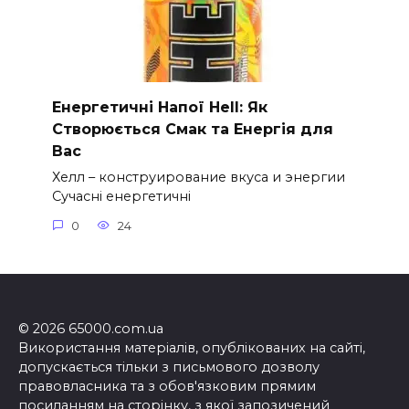
Енергетичні Напої Hell: Як
Створюється Смак та Енергія для
Вас
Хелл – конструирование вкуса и энергии
Сучасні енергетичні
0
24
© 2026 65000.com.ua
Використання матеріалів, опублікованих на сайті,
допускається тільки з письмового дозволу
правовласника та з обов'язковим прямим
посиланням на сторінку, з якої запозичений