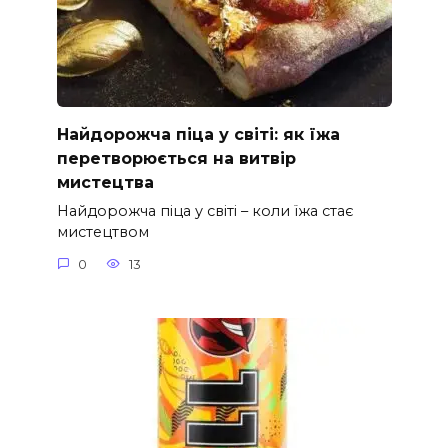
Найдорожча піца у світі: як їжа
перетворюється на витвір
мистецтва
Найдорожча піца у світі – коли їжа стає
мистецтвом
0
13