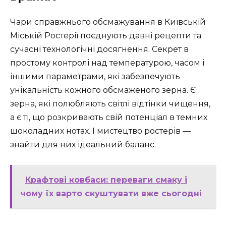
Чари справжнього обсмажування в Київській
Міській Ростерії поєднують давні рецепти та
сучасні технологічні досягнення. Секрет в
простому контролі над температурою, часом і
іншими параметрами, які забезпечують
унікальність кожного обсмаженого зерна. Є
зерна, які полюбляють світлі відтінки чищення,
а є ті, що розкривають свій потенціал в темних
шоколадних нотах. І мистецтво ростерів —
знайти для них ідеальний баланс.
Крафтові ковбаси: переваги смаку і
чому їх варто скуштувати вже сьогодні