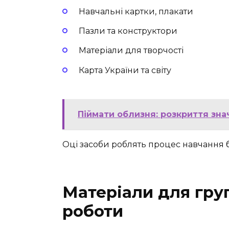
Навчальні картки, плакати
Пазли та конструктори
Матеріали для творчості
Карта України та світу
Піймати облизня: розкриття зн
Оці засоби роблять процес навчання 
Матеріали для груп
роботи