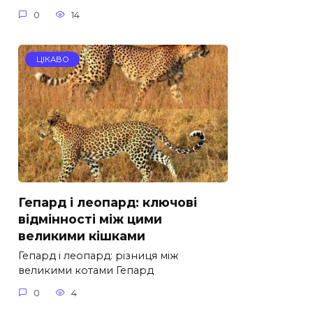
0
14
ЦІКАВО
Гепард і леопард: ключові
відмінності між цими
великими кішками
Гепард і леопард: різниця між
великими котами Гепард
0
4