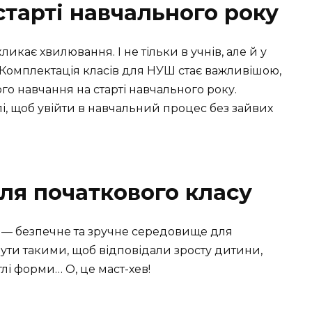
старті навчального року
кає хвилювання. І не тільки в учнів, але й у
и. Комплектація класів для НУШ стає важливішою,
го навчання на старті навчального року.
і, щоб увійти в навчальний процес без зайвих
ля початкового класу
у — безпечне та зручне середовище для
ути такими, щоб відповідали зросту дитини,
лі форми… О, це маст-хев!