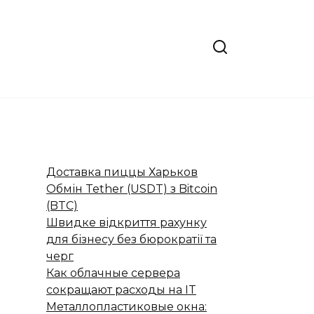
Доставка пиццы Харьков
Обмін Tether (USDT) з Bitcoin
(BTC)
Швидке відкриття рахунку
для бізнесу без бюрократії та
черг
Как облачные сервера
сокращают расходы на IT
Металлопластиковые окна: