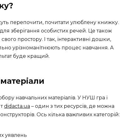
ку?
жуть перепочити, почитати улюблену книжку.
 для зберігання особистих речей. Це також
свого простору. І так, інтерактивні дошки,
ально урізноманітнюють процес навчання. А
ультат буде кращий.
 матеріали
обору навчальних матеріалів. У НУШ гра і
йт
didacta.ua
– один з тих ресурсів, де можна
конструкторів. Ось кілька важливих категорій:
их уявлень