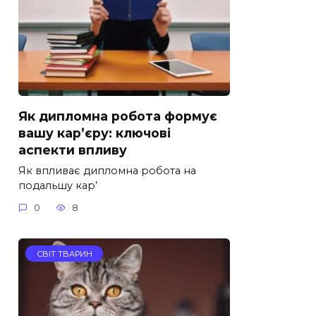
Як дипломна робота формує
вашу кар’єру: ключові
аспекти впливу
Як впливає дипломна робота на
подальшу кар’
0
8
СВІТ ТВАРИН