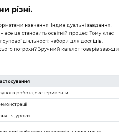
и різні.
рматами навчання. Індивідуальні завдання,
– все це становить освітній процес. Тому клас
групової діяльності: набори для дослідів,
сього потрохи? Зручний каталог товарів завжди
астосування
рупова робота, експерименти
емонстрації
аняття, уроки