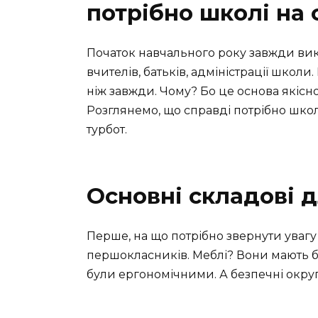
потрібно школі на 
Початок навчального року завжди викли
вчителів, батьків, адміністрації школ
ніж завжди. Чому? Бо це основа якісно
Розглянемо, що справді потрібно школ
турбот.
Основні складові д
Перше, на що потрібно звернути уваг
першокласників. Меблі? Вони мають б
були ергономічними. А безпечні округ