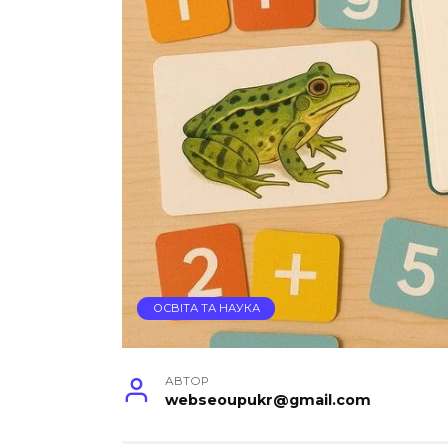
ОСВІТА ТА НАУКА
АВТОР
webseoupukr@gmail.com