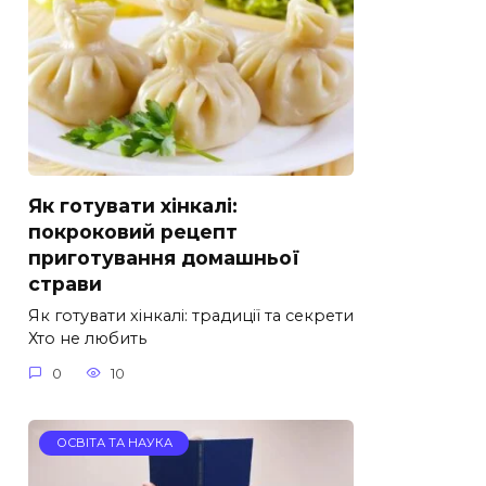
Як готувати хінкалі:
покроковий рецепт
приготування домашньої
страви
Як готувати хінкалі: традиції та секрети
Хто не любить
0
10
ОСВІТА ТА НАУКА