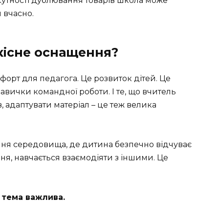
дсутності дублювання товарів школа може
 вчасно.
якісне оснащення?
форт для педагога. Це розвиток дітей. Це
авички командної роботи. І те, що вчитель
 адаптувати матеріал – це теж велика
ння середовища, де дитина безпечно відчуває
я, навчається взаємодіяти з іншими. Це
 тема важлива.