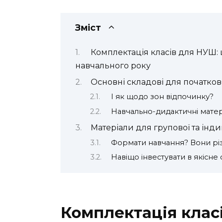
Зміст
Комплектація класів для НУШ: 
навчального року
Основні складові для початков
І як щодо зон відпочинку?
Навчально-дидактичні матер
Матеріали для групової та інд
Формати навчання? Вони різ
Навіщо інвестувати в якісн
Комплектація клас