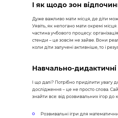
І як щодо зон відпочин
Дуже важливо мати місця, де діти мо
Уявіть, як непогано мати окремі місця
частина учбового процесу: організація 
стенди – це зовсім не зайве. Вони ре
коли діти залучені активніше, то і рез
Навчально-дидактичні
І що далі? Потрібно приділити увагу д
дослідження – це не просто слова. Са
знайти все: від розвивальних ігор до 
Розвивальні ігри для математичн