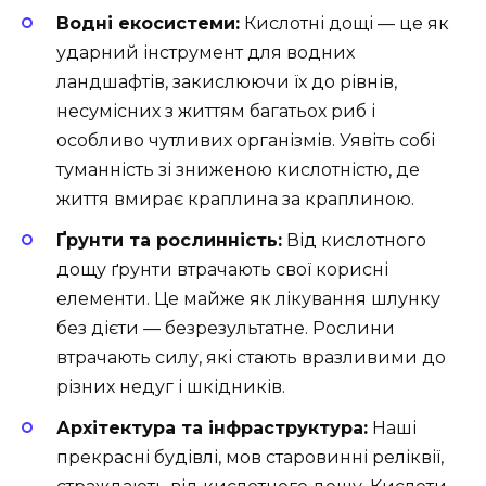
Водні екосистеми:
Кислотні дощі — це як
ударний інструмент для водних
ландшафтів, закислюючи їх до рівнів,
несумісних з життям багатьох риб і
особливо чутливих організмів. Уявіть собі
туманність зі зниженою кислотністю, де
життя вмирає краплина за краплиною.
Ґрунти та рослинність:
Від кислотного
дощу ґрунти втрачають свої корисні
елементи. Це майже як лікування шлунку
без дієти — безрезультатне. Рослини
втрачають силу, які стають вразливими до
різних недуг і шкідників.
Архітектура та інфраструктура:
Наші
прекрасні будівлі, мов старовинні реліквії,