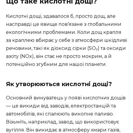
Що таке кислотні дощі?
Кислотні дощі, здавалося б, просто дощ, але
насправді це явище пов’язане з глобальними
екологічними проблемами. Коли дощ крапля
за краплею вбирає у себе з атмосфери шкідливі
речовини, такі як діоксид сірки (SO₂) та оксиди
азоту (NOx), він стає не просто мокрим, а й
потенційно згубним для нашої планети.
Як утворюються кислотні дощі?
Основний винуватець у появі кислотних дощів
— це викиди від заводів, електростанцій та
автомобілів, які спалюють викопне паливо.
Візьміть, наприклад, завод, що використовує
вугілля. Він викидає в атмосферу хмари газів,