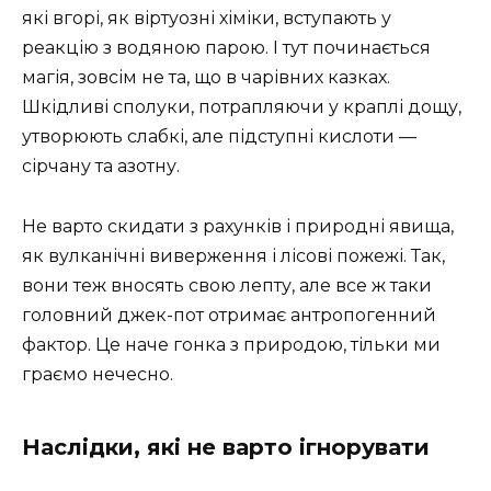
які вгорі, як віртуозні хіміки, вступають у
реакцію з водяною парою. І тут починається
магія, зовсім не та, що в чарівних казках.
Шкідливі сполуки, потрапляючи у краплі дощу,
утворюють слабкі, але підступні кислоти —
сірчану та азотну.
Не варто скидати з рахунків і природні явища,
як вулканічні виверження і лісові пожежі. Так,
вони теж вносять свою лепту, але все ж таки
головний джек-пот отримає антропогенний
фактор. Це наче гонка з природою, тільки ми
граємо нечесно.
Наслідки, які не варто ігнорувати