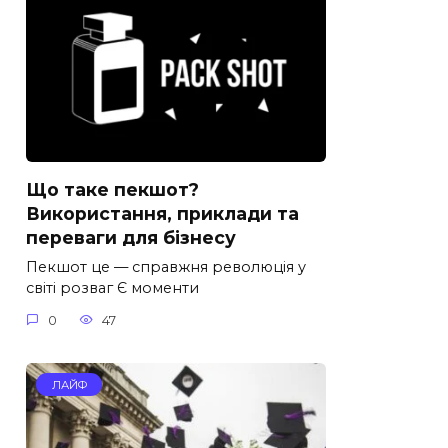
Що таке пекшот?
Використання, приклади та
переваги для бізнесу
Пекшот це — справжня революція у
світі розваг Є моменти
0
47
ЛАЙФ