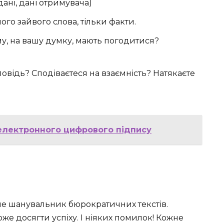
дані, дані отримувача)
о зайвого слова, тільки факти.
у, на вашу думку, мають погодитися?
повідь? Сподіваєтеся на взаємність? Натякаєте
електронного цифрового підпису
и не шанувальник бюрократичних текстів.
е досягти успіху. І ніяких помилок! Кожне