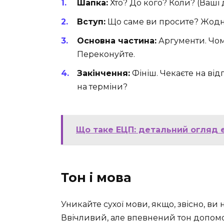
Шапка:
Хто? До кого? Коли? (Ваші 
Вступ:
Що саме ви просите? Жодног
Основна частина:
Аргументи. Чом
Переконуйте.
Закінчення:
Фініш. Чекаєте на від
на терміни?
Що таке ЕЦП: детальний огляд 
Тон і мова
Уникайте сухої мови, якщо, звісно, в
Ввічливий, але впевнений тон допомож