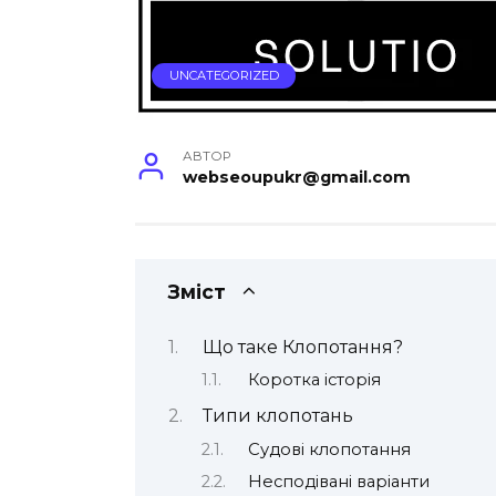
UNCATEGORIZED
АВТОР
webseoupukr@gmail.com
Зміст
Що таке Клопотання?
Коротка історія
Типи клопотань
Судові клопотання
Несподівані варіанти