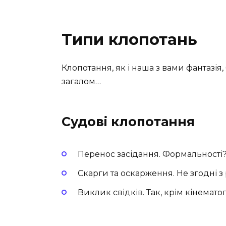
Типи клопотань
Клопотання, як і наша з вами фантазія,
загалом…
Судові клопотання
Перенос засідання. Формальності?
Скарги та оскарження. Не згодні з
Виклик свідків. Так, крім кінемато