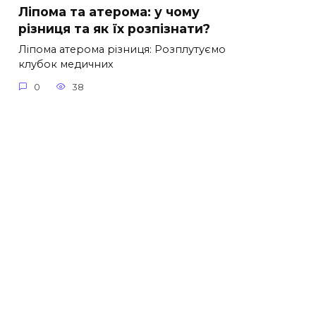
Ліпома та атерома: у чому
різниця та як їх розпізнати?
Ліпома атерома різниця: Розплутуємо
клубок медичних
0
38