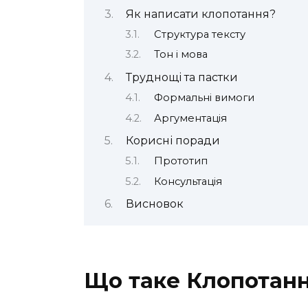
Як написати клопотання?
Структура тексту
Тон і мова
Труднощі та пастки
Формальні вимоги
Аргументація
Корисні поради
Прототип
Консультація
Висновок
Що таке Клопотан