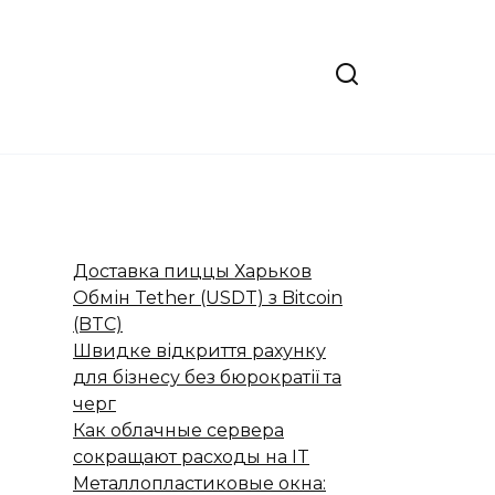
Доставка пиццы Харьков
Обмін Tether (USDT) з Bitcoin
(BTC)
Швидке відкриття рахунку
для бізнесу без бюрократії та
черг
Как облачные сервера
сокращают расходы на IT
Металлопластиковые окна: