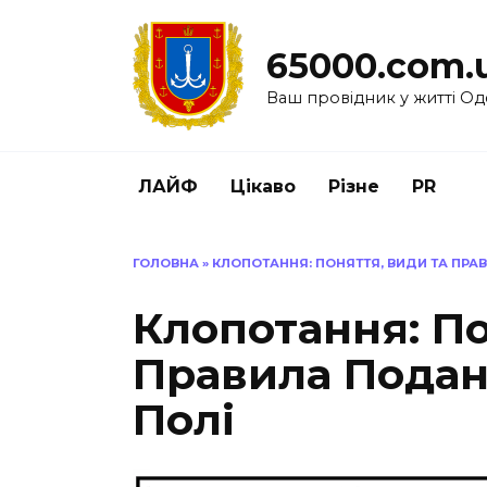
Перейти
до
65000.com.
вмісту
Ваш провідник у житті Од
ЛАЙФ
Цікаво
Різне
PR
ГОЛОВНА
»
КЛОПОТАННЯ: ПОНЯТТЯ, ВИДИ ТА ПР
Клопотання: По
Правила Пода
Полі