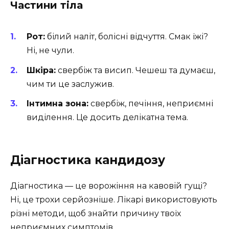
Частини тіла
Рот:
білий наліт, болісні відчуття. Смак їжі?
Ні, не чули.
Шкіра:
свербіж та висип. Чешеш та думаєш,
чим ти це заслужив.
Інтимна зона:
свербіж, печіння, неприємні
виділення. Це досить делікатна тема.
Діагностика кандидозу
Діагностика — це ворожіння на кавовій гущі?
Ні, це трохи серйозніше. Лікарі використовують
різні методи, щоб знайти причину твоїх
неприємних симптомів.