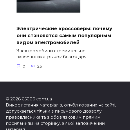
Электрические кроссоверы: почему
они становятся самым популярным
видом электромобилей
Электромобили стремительно
завоевывают рынок благодаря
0
26
© 2026 65000.com.ua
Використання матеріалів, опублікованих на сайті,
допускається тільки з письмового дозволу
правовласника та з обов'язковим прямим
посиланням на сторінку, з якої запозичений
матеріал.