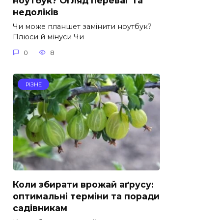
ноутбук? Огляд переваг та
недоліків
Чи може планшет замінити ноутбук?
Плюси й мінуси Чи
0
8
РІЗНЕ
Коли збирати врожай аґрусу:
оптимальні терміни та поради
садівникам