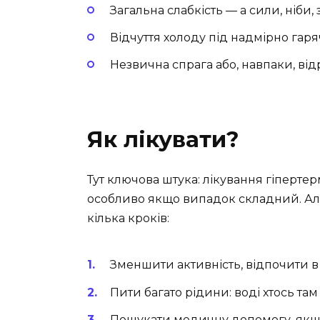
Загальна слабкість — а сили, ніби,
Відчуття холоду під надмірно гар
Незвична спрага або, навпаки, від
Як лікувати?
Тут ключова штука: лікування гіперте
особливо якщо випадок складний. Але 
кілька кроків:
Зменшити активність, відпочити в 
Пити багато рідини: воді хтось там 
Пошукати медичну допомогу, якщо