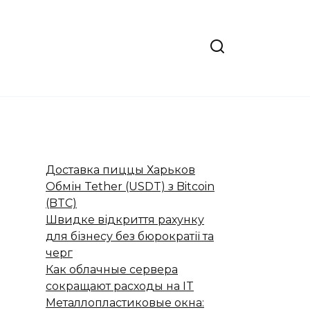
Доставка пиццы Харьков
Обмін Tether (USDT) з Bitcoin
(BTC)
Швидке відкриття рахунку
для бізнесу без бюрократії та
черг
Как облачные сервера
сокращают расходы на IT
Металлопластиковые окна: