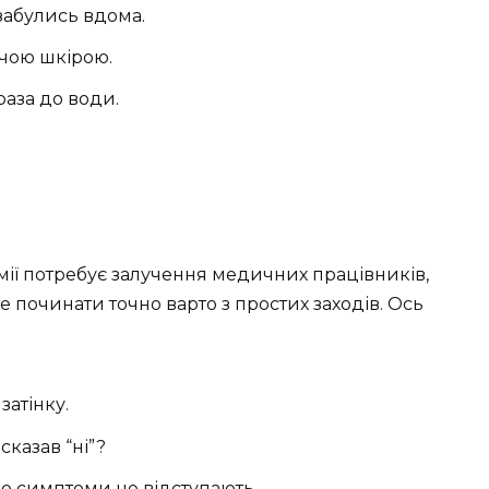
 забулись вдома.
ячою шкірою.
раза до води.
рмії потребує залучення медичних працівників,
починати точно варто з простих заходів. Ось
затінку.
сказав “ні”?
 симптоми не відступають.