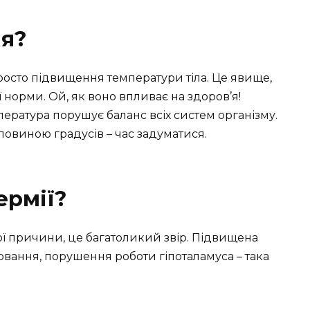
ія?
просто підвищення температури тіла. Це явище,
ї норми. Ой, як воно впливає на здоров’я!
пература порушує баланс всіх систем організму.
оловиною градусів – час задуматися.
ермії?
ної причини, це багатоликий звір. Підвищена
рювання, порушення роботи гіпоталамуса – така