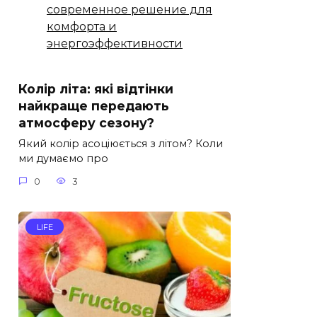
современное решение для
комфорта и
энергоэффективности
Колір літа: які відтінки
найкраще передають
атмосферу сезону?
Який колір асоціюється з літом? Коли
ми думаємо про
0
3
LIFE