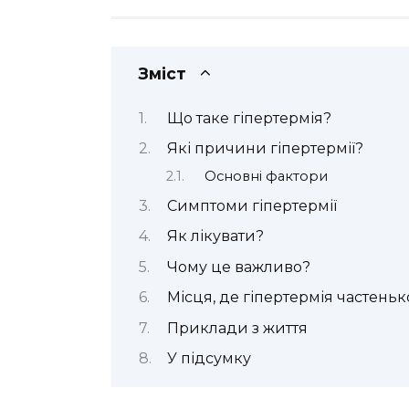
Зміст
Що таке гіпертермія?
Які причини гіпертермії?
Основні фактори
Симптоми гіпертермії
Як лікувати?
Чому це важливо?
Місця, де гіпертермія частеньк
Приклади з життя
У підсумку