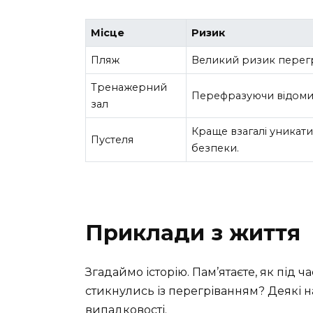
Місце
Ризик
Пляж
Великий ризик перегр
Тренажерний
Перефразуючи відомий 
зал
Краще взагалі уникати
Пустеля
безпеки.
Приклади з життя
Згадаймо історію. Пам’ятаєте, як під 
стикнулись із перегріванням? Деякі нав
випадковості.