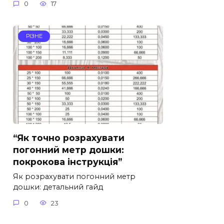
0
17
РІЗНЕ
“Як точно розрахувати
погонний метр дошки:
покрокова інструкція”
Як розрахувати погонний метр
дошки: детальний гайд
0
23