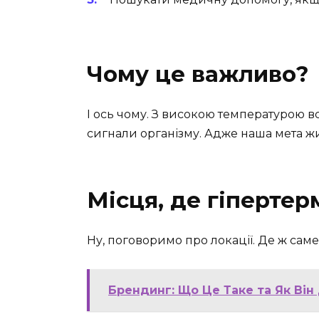
Чому це важливо?
І ось чому. З високою температурою в
сигнали організму. Адже наша мета жи
Місця, де гіпертер
Ну, поговоримо про локації. Де ж сам
Брендинг: Що Це Таке та Як Він