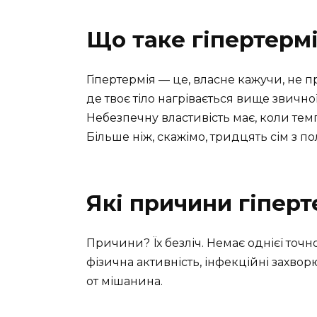
Що таке гіпертерм
Гіпертермія — це, власне кажучи, не 
де твоє тіло нагрівається вище звично
Небезпечну властивість має, коли тем
Більше ніж, скажімо, тридцять сім з п
Які причини гіперт
Причини? Їх безліч. Немає однієї точ
фізична активність, інфекційні захво
от мішанина.