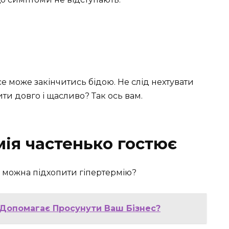
се може закінчитись бідою. Не слід нехтувати
ти довго і щасливо? Так ось вам.
мія частенько гостює
е можна підхопити гіпертермію?
 Допомагає Просунути Ваш Бізнес?