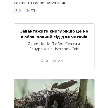
це один з найпоширеніших
0
179
Завантажити книгу Якщо це не
любов: повний гід для читачів
Якщо Це Не Любов Скачати:
Занурення в Чуттєвий Світ
0
291