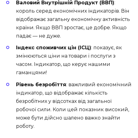
Валовий Внутрішній Продукт (ВВП)
:
король серед економічних індикаторів. Він
відображає загальну економічну активність
країни. Якщо ВВП зростає, це добре. Якщо
падає — не дуже.
Індекс споживчих цін (ІСЦ)
: показує, як
змінюються ціни на товари і послуги з
часом. Індикатор, що керує нашими
гаманцями!
Рівень безробіття
: важливий економічний
індикатор, що відображає кількість
безробітних у відсотках від загальної
робочої сили. Коли цей показник високий,
може бути дійсно шалено важко знайти
роботу.