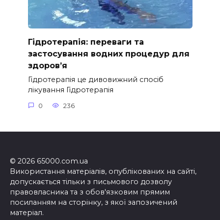
Гідротерапія: переваги та
застосування водних процедур для
здоров’я
Гідротерапія це дивовижний спосіб
лікування Гідротерапія
0
236
© 2026 65000.com.ua
Використання матеріалів, опублікованих на сайті,
допускається тільки з письмового дозволу
правовласника та з обов'язковим прямим
посиланням на сторінку, з якої запозичений
матеріал.