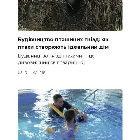
Будівництво пташиних гнізд: як
птахи створюють ідеальний дім
Будівництво гнізд птахами — це
дивовижний світ тваринної
0
116