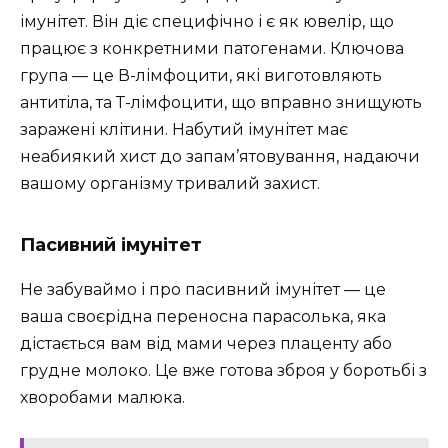
імунітет. Він діє специфічно і є як ювелір, що
працює з конкретними патогенами. Ключова
група — це В-лімфоцити, які виготовляють
антитіла, та Т-лімфоцити, що вправно знищують
заражені клітини. Набутий імунітет має
неабиякий хист до запам’ятовування, надаючи
вашому організму тривалий захист.
Пасивний імунітет
Не забуваймо і про пасивний імунітет — це
ваша своєрідна переносна парасолька, яка
дістається вам від мами через плаценту або
грудне молоко. Це вже готова зброя у боротьбі з
хворобами малюка.