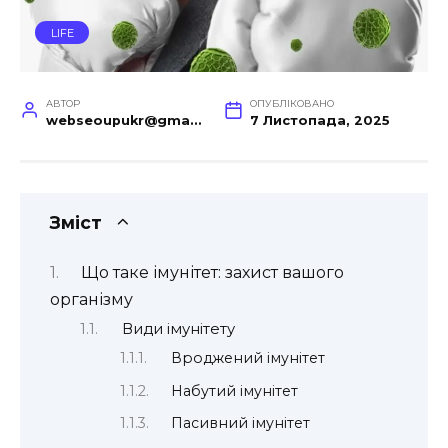
LIFE
АВТОР
ОПУБЛІКОВАНО
webseoupukr@gmail.com
7 Листопада, 2025
Зміст
Що таке імунітет: захист вашого
організму
Види імунітету
Вроджений імунітет
Набутий імунітет
Пасивний імунітет