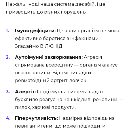
На жаль, іноді наша система дає збій, і це
призводить до різних порушень.
Імунодефіцити:
Це коли організм не може
ефективно боротися з інфекціями.
Згадаймо ВІЛ/СНІД.
Аутоімунні захворювання:
Агресія
спрямована всередину — організм атакує
власні клітини. Відомі випадки —
ревматоїдний артрит, вовчак.
Алергії:
Іноді імунна система надто
бурхливо реагує на нешкідливі речовини —
пилок, харчові продукти.
Гіперчутливість:
Надмірна відповідь на
певні антигени, що може пошкодити