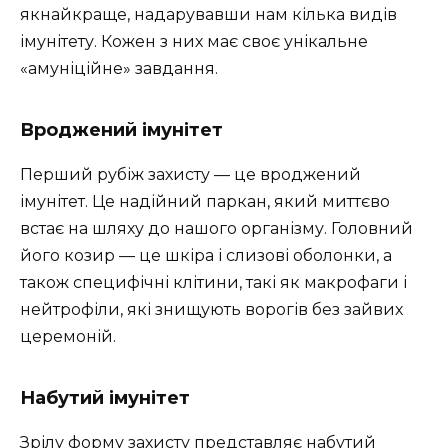
якнайкраще, надарувавши нам кілька видів
імунітету. Кожен з них має своє унікальне
«амуніційне» завдання.
Вроджений імунітет
Перший рубіж захисту — це вроджений
імунітет. Це надійний паркан, який миттєво
встає на шляху до нашого організму. Головний
його козир — це шкіра і слизові оболонки, а
також специфічні клітини, такі як макрофаги і
нейтрофіли, які знищують ворогів без зайвих
церемоній.
Набутий імунітет
Зрілу форму захисту представляє набутий