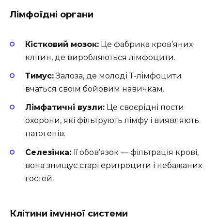
Лімфоїдні органи
Кістковий мозок:
Це фабрика кров’яних
клітин, де виробляються лімфоцити.
Тимус:
Залоза, де молоді Т-лімфоцити
вчаться своїм бойовим навичкам.
Лімфатичні вузли:
Це своєрідні пости
охорони, які фільтрують лімфу і виявляють
патогенів.
Селезінка:
Її обов’язок — фільтрація крові,
вона знищує старі еритроцити і небажаних
гостей.
Клітини імунної системи