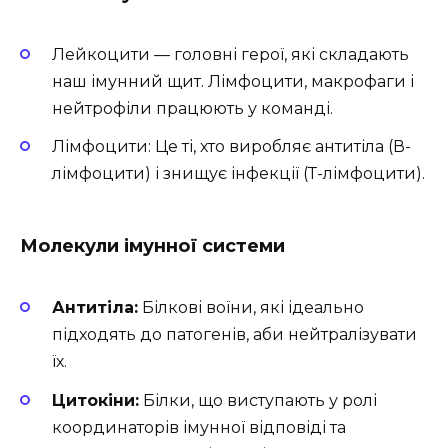
Лейкоцити — головні герої, які складають
наш імунний щит. Лімфоцити, макрофаги і
нейтрофіли працюють у команді.
Лімфоцити: Це ті, хто виробляє антитіла (В-
лімфоцити) і знищує інфекції (Т-лімфоцити).
Молекули імунної системи
Антитіла:
Білкові воїни, які ідеально
підходять до патогенів, аби нейтралізувати
їх.
Цитокіни:
Білки, що виступають у ролі
координаторів імунної відповіді та