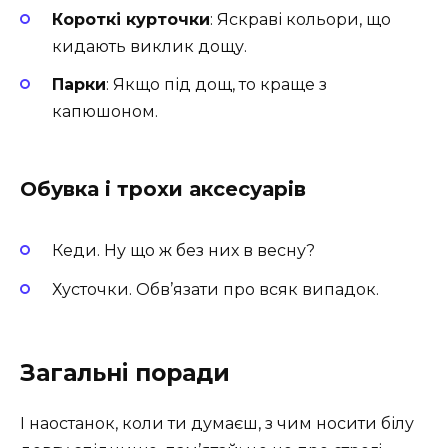
Короткі курточки
: Яскраві кольори, що
кидають виклик дощу.
Парки
: Якщо під дощ, то краще з
капюшоном.
Обувка і трохи аксесуарів
Кеди. Ну що ж без них в весну?
Хусточки. Обв’язати про всяк випадок.
Загальні поради
І наостанок, коли ти думаєш, з чим носити білу