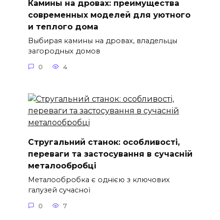
Камины на дровах: преимущества
современных моделей для уютного
и теплого дома
Выбирая камины на дровах, владельцы
загородных домов
0
4
Стругальний станок: особливості,
переваги та застосування в сучасній
металообробці
Металообробка є однією з ключових
галузей сучасної
0
7