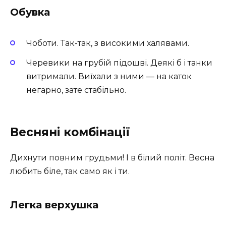
Обувка
Чоботи. Так-так, з високими халявами.
Черевики на грубій підошві. Деякі б і танки
витримали. Виїхали з ними — на каток
негарно, зате стабільно.
Весняні комбінації
Дихнути повним грудьми! І в білий політ. Весна
любить біле, так само як і ти.
Легка верхушка