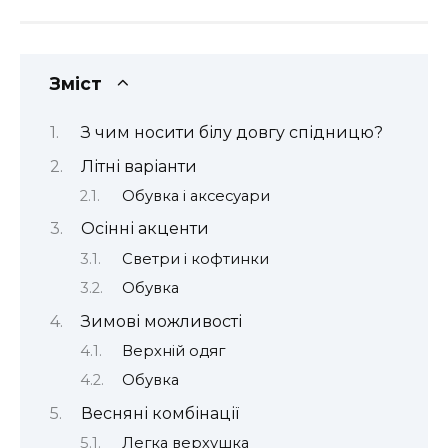
Зміст
З чим носити білу довгу спідницю?
Літні варіанти
Обувка і аксесуари
Осінні акценти
Светри і кофтинки
Обувка
Зимові можливості
Верхній одяг
Обувка
Весняні комбінації
Легка верхушка