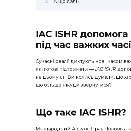
А що далі?
IAC ISHR допомога
під час важких час
Сучасні реалії диктують нові, часом ва
які готові підтримати —
IAC ISHR
допом
на цьому тлі. Ви колись думали, що х
що більше нікуди звернутися?
Що таке IAC ISHR?
Міжнародний Альянс Прав Чоловіка та Г