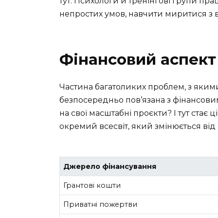
тут. Психологи й тренінгові групи пр
непростих умов, навчити миритися з в
Фінансовий аспект
Частина багатоликих проблем, з яким
безпосередньо пов’язана з фінансови
на свої масштабні проєкти? І тут стає
окремий всесвіт, який змінюється від 
Джерело фінансування
Грантові кошти
Приватні пожертви