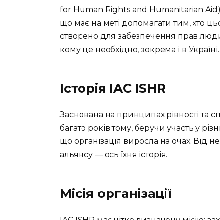
for Human Rights and Humanitarian Aid
що має на меті допомагати тим, хто ц
створено для забезпечення прав люди
кому це необхідно, зокрема і в Україні.
Історія IAC ISHR
Заснована на принципах рівності та сп
багато років тому, беручи участь у рі
що організація виросла на очах. Від 
альянсу — ось їхня історія.
Місія організації
IAC ISHR має чітко визначену місію: з