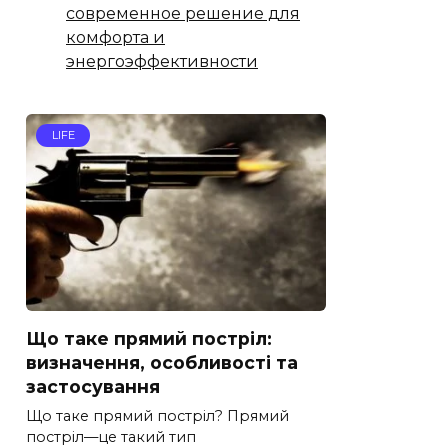
современное решение для
комфорта и
энергоэффективности
LIFE
Що таке прямий постріл:
визначення, особливості та
застосування
Що таке прямий постріл? Прямий
постріл—це такий тип