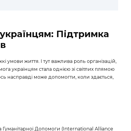
 українцям: Підтримка
ів
жкі умови життя. І тут важлива роль організацій,
ога українцям стала однією зі світлих плямою
тось насправді може допомогти, коли здається,
уманітарної Допомоги (International Alliance