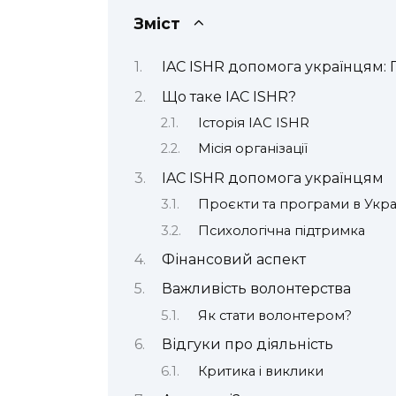
Зміст
IAC ISHR допомога українцям: 
Що таке IAC ISHR?
Історія IAC ISHR
Місія організації
IAC ISHR допомога українцям
Проєкти та програми в Укра
Психологічна підтримка
Фінансовий аспект
Важливість волонтерства
Як стати волонтером?
Відгуки про діяльність
Критика і виклики