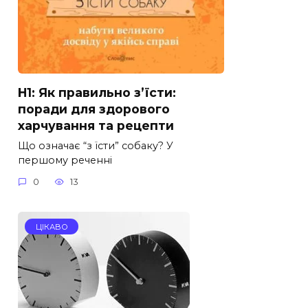
H1: Як правильно з’їсти:
поради для здорового
харчування та рецепти
Що означає “з їсти” собаку? У
першому реченні
0
13
ЦІКАВО