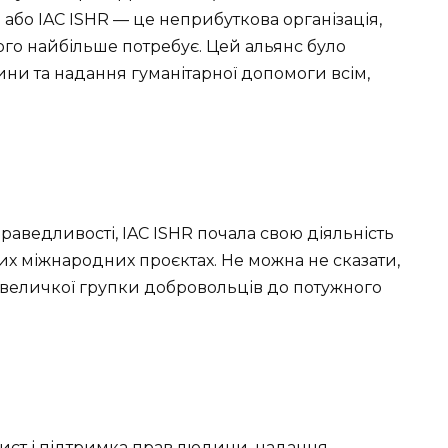
) або IAC ISHR — це неприбуткова організація,
ього найбільше потребує. Цей альянс було
ни та надання гуманітарної допомоги всім,
раведливості, IAC ISHR почала свою діяльність
зних міжнародних проєктах. Не можна не сказати,
невеличкої групки добровольців до потужного
ахист і підтримка прав людини, надання