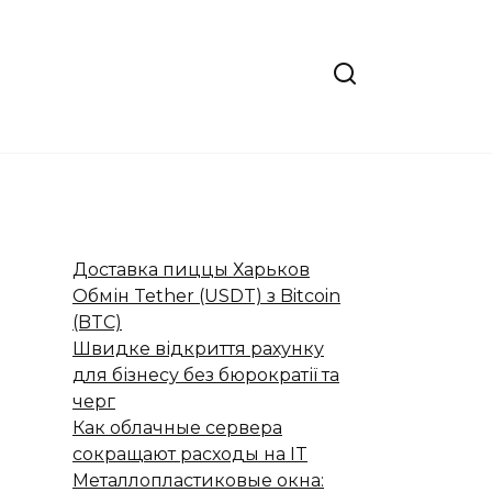
Доставка пиццы Харьков
Обмін Tether (USDT) з Bitcoin
(BTC)
Швидке відкриття рахунку
для бізнесу без бюрократії та
черг
Как облачные сервера
сокращают расходы на IT
Металлопластиковые окна: