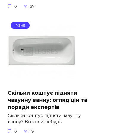
0
27
РІЗНЕ
Скільки коштує підняти
чавунну ванну: огляд цін та
поради експертів
Скільки коштує підняти чавунну
ванну? Ви коли-небудь
0
19