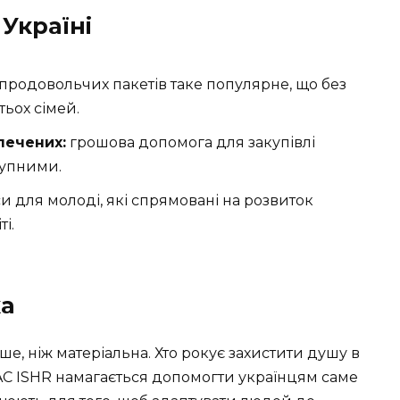
Україні
продовольчих пакетів таке популярне, що без
ьох сімей.
печених:
грошова допомога для закупівлі
тупними.
и для молоді, які спрямовані на розвиток
і.
ка
е, ніж матеріальна. Хто рокує захистити душу в
AC ISHR намагається допомогти українцям саме