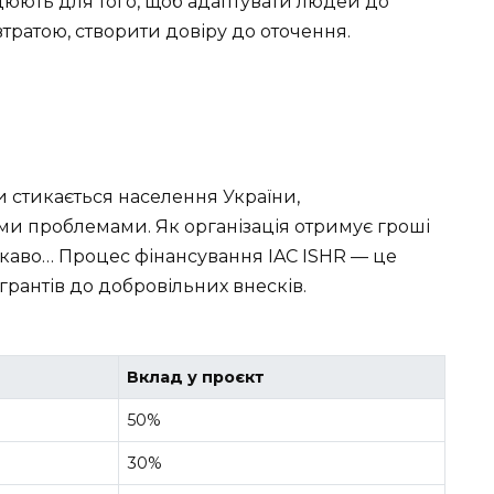
ацюють для того, щоб адаптувати людей до
тратою, створити довіру до оточення.
и стикається населення України,
ми проблемами. Як організація отримує гроші
 цікаво… Процес фінансування IAC ISHR — це
грантів до добровільних внесків.
Вклад у проєкт
50%
30%