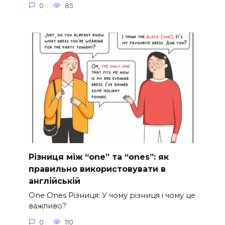
0
85
Різниця між “one” та “ones”: як
правильно використовувати в
англійській
One Ones Різниця: У чому різниця і чому це
важливо?
0
110