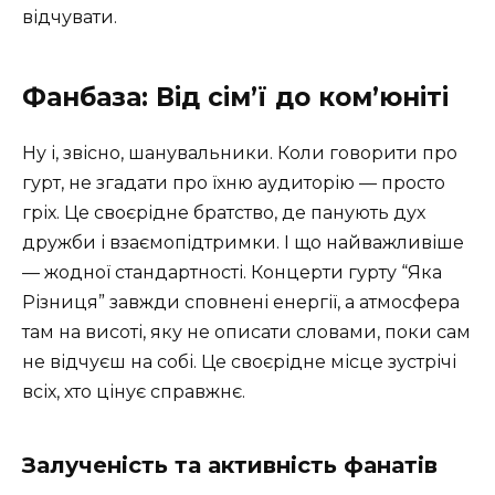
відчувати.
Фанбаза: Від сім’ї до ком’юніті
Ну і, звісно, шанувальники. Коли говорити про
гурт, не згадати про їхню аудиторію — просто
гріх. Це своєрідне братство, де панують дух
дружби і взаємопідтримки. І що найважливіше
— жодної стандартності. Концерти гурту “Яка
Різниця” завжди сповнені енергії, а атмосфера
там на висоті, яку не описати словами, поки сам
не відчуєш на собі. Це своєрідне місце зустрічі
всіх, хто цінує справжнє.
Залученість та активність фанатів