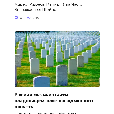
Адрес і Адреса: Різниця, Яка Часто
Зневажається Щойно
0
285
Різниця між цвинтарем і
кладовищем: ключові відмінності
поняття
Цвинтар і кладовище: різниця між