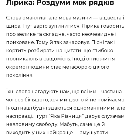
Лірика: Роздуми між рядків
Слова оманливі, але мова музики — відверта і
щира. І тут варто зупинитися. Лірика говорить
про велике та складне, часто неочевидне і
приховане. Тому й так зачаровує. Пісні так і
кортить розбирати на цитати, що глибоко
проникають в свідомість. Іноді опис життя
окремої людини стає метафорою цілого
покоління.
Їхні слова нагадують нам, що всі ми – частина
чогось більшого, хоч ми цього й не помічаємо.
Іноді наші будні здаються одноманітними, але
насправді… гурт “Яка Різниця” дарує слухачам
невловиму свободу. Мабуть, саме це й
виходить у них найкраще — змушувати