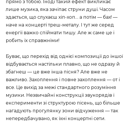
прямо з тобою. Іноді такий ефект викликає
лише музика, яка зачіпає струни душі. Часом
здається, що слухаєш хіп-хоп… а потім — бах! —
наче на концерті треш-металу. І тут же серед
енергії важко спіймати тишу. Але ж саме це і
робить їх справжніми!
Буває, що перехід від однієї композиції до іншої
відбувається настільки плавно, що не одразу й
збагнеш — це вже інша пісня? Але вже не
важливо. Захоплення і повне захоплення — от і
все. Це вихід за межі стандартного розуміння
музики. Незвичайні конструкції звукорядів і
експерименти зі структурою пісень, що більше
нагадують прогулянку зони відчуження — так
непередбачувано, як їхні концертні сети.