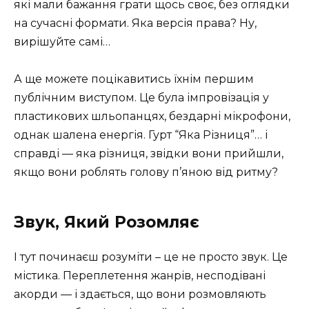
які мали бажання грати щось своє, без оглядки
на сучасні формати. Яка версія права? Ну,
вирішуйте самі…
А ще можете поцікавитись їхнім першим
публічним виступом. Це була імпровізація у
пластикових шльопанцях, бездарні мікрофони,
однак шалена енергія. Гурт “Яка Різниця”… і
справді — яка різниця, звідки вони прийшли,
якщо вони роблять голову п’яною від ритму?
Звук, Який Розомляє
І тут починаєш розуміти – це не просто звук. Це
містика. Переплетення жанрів, несподівані
акорди — і здається, що вони розмовляють