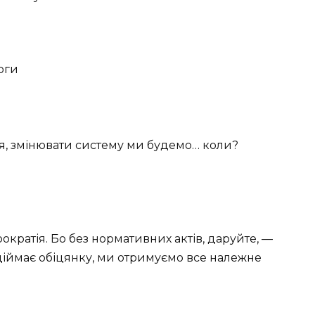
оги
ься, змінювати систему ми будемо… коли?
рократія. Бо без нормативних актів, даруйте, —
здіймає обіцянку, ми отримуємо все належне