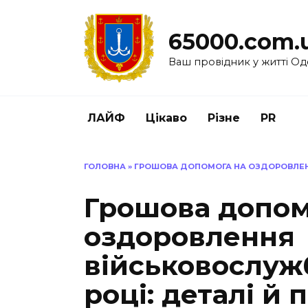
Перейти
до
65000.com.
вмісту
Ваш провідник у житті Од
ЛАЙФ
Цікаво
Різне
PR
ГОЛОВНА
»
ГРОШОВА ДОПОМОГА НА ОЗДОРОВЛЕНН
Грошова допом
оздоровлення
військовослуж
році: деталі й 