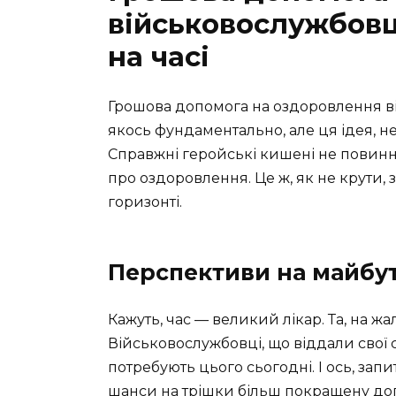
військовослужбовц
на часі
Грошова допомога на оздоровлення в
якось фундаментально, але ця ідея, не
Справжні геройські кишені не повинн
про оздоровлення. Це ж, як не крути, 
горизонті.
Перспективи на майбу
Кажуть, час — великий лікар. Та, на ж
Військовослужбовці, що віддали свої 
потребують цього сьогодні. І ось, запи
шанси на трішки більш покращену до