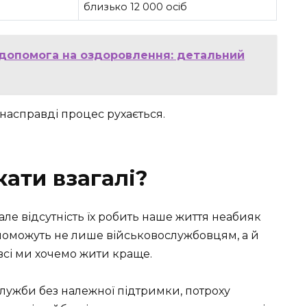
близько 12 000 осіб
 допомога на оздоровлення: детальний
е насправді процес рухається.
кати взагалі?
 але відсутність їх робить наше життя неабияк
опоможуть не лише військовослужбовцям, а й
всі ми хочемо жити краще.
 служби без належної підтримки, потроху