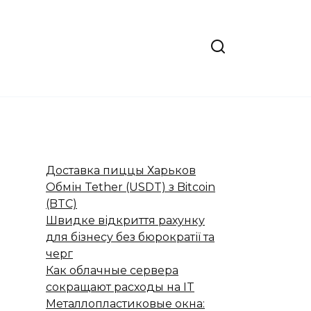
Доставка пиццы Харьков
Обмін Tether (USDT) з Bitcoin
(BTC)
Швидке відкриття рахунку
для бізнесу без бюрократії та
черг
Как облачные сервера
сокращают расходы на IT
Металлопластиковые окна: