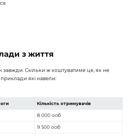
ься
лади з життя
к завжди. Скільки ж коштуватиме це, як не
і приклади які навели:
моги
Кількість отримувачів
8 000 осіб
9 500 осіб