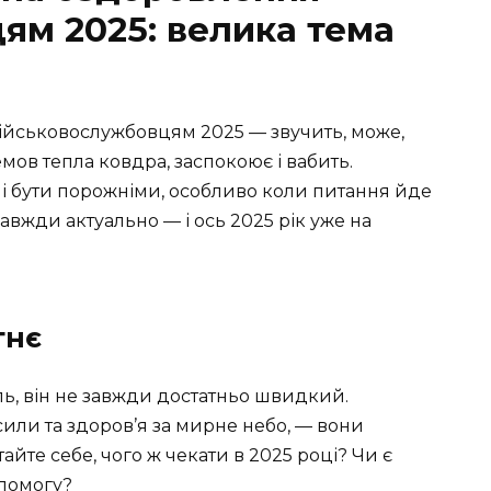
ям 2025: велика тема
ійськовослужбовцям 2025 — звучить, може,
мов тепла ковдра, заспокоює і вабить.
і бути порожніми, особливо коли питання йде
завжди актуально — і ось 2025 рік уже на
тнє
аль, він не завжди достатньо швидкий.
сили та здоров’я за мирне небо, — вони
тайте себе, чого ж чекати в 2025 році? Чи є
помогу?