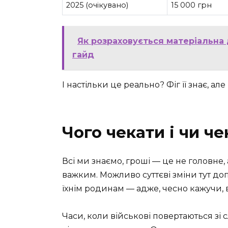
2025 (очікувано)
15 000 грн
Як розраховується матеріальна
гайд
І настільки це реально? Фіг її знає, ал
Чого чекати і чи че
Всі ми знаємо, гроші — це не головне,
важким. Можливо суттєві зміни тут д
їхнім родинам — адже, чесно кажучи, 
Часи, коли військові повертаються зі