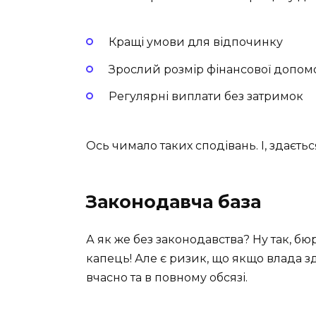
Кращі умови для відпочинку
Зрослий розмір фінансової допом
Регулярні виплати без затримок
Ось чимало таких сподівань. І, здаєт
Законодавча база
А як же без законодавства? Ну так, бю
капець! Але є ризик, що якщо влада 
вчасно та в повному обсязі.