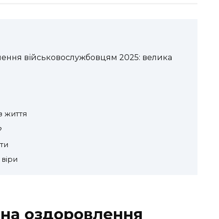
лення військовослужбовцям 2025: велика
з життя
?
ти
 віри
 на оздоровлення