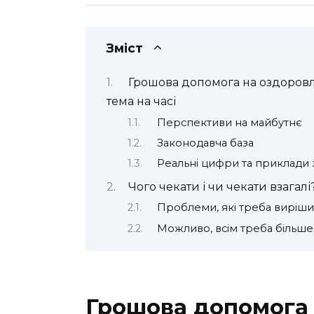
Зміст
Грошова допомога на оздоров
тема на часі
Перспективи на майбутнє
Законодавча база
Реальні цифри та приклади 
Чого чекати і чи чекати взагалі
Проблеми, які треба виріши
Можливо, всім треба більше
Грошова допомога