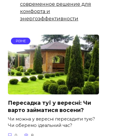
современное решение для
комфорта и
энергоэффективности
РІЗНЕ
Пересадка туї у вересні: Чи
варто займатися восени?
Чи можна у вересні пересадити тую?
Чи оберемо ідеальний час?
0
8