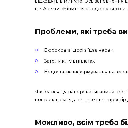
відходять в минуле. Ось запевнення в
це. Але чи зміниться кардинально сит
Проблеми, які треба в
Бюрократія досі з’їдає нерви
Затримки у виплатах
Недостатнє інформування населе
Часом вся ця паперова тяганина просто
повторюватися, але… все ще є простір
Можливо, всім треба б