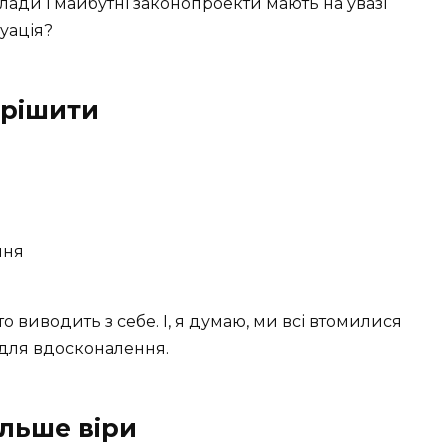
лади і майбутні законопроекти мають на увазі
уація?
ирішити
ння
 виводить з себе. І, я думаю, ми всі втомилися
 для вдосконалення.
ільше віри