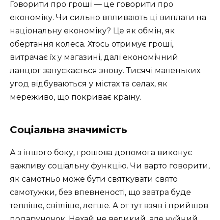
Говорити про гроші — це говорити про
економіку. Чи сильно впливають ці виплати на
національну економіку? Це як обмін, як
обертання колеса. Хтось отримує гроші,
витрачає їх у магазині, далі економічний
ланцюг запускається знову. Тисячі маленьких
угод відбуваються у містах та селах, як
мереживо, що покриває країну.
Соціальна значимість
А з іншого боку, грошова допомога виконує
важливу соціальну функцію. Чи варто говорити,
як самотньо може бути святкувати свято
самотужки, без впевненості, що завтра буде
тепліше, світліше, легше. А от тут взяв і прийшов
подаруночок. Нехай не великий, але чуйний.