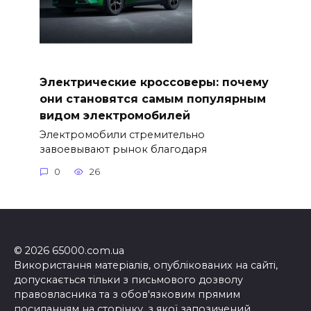
Электрические кроссоверы: почему
они становятся самым популярным
видом электромобилей
Электромобили стремительно
завоевывают рынок благодаря
0
26
© 2026 65000.com.ua
Використання матеріалів, опублікованих на сайті,
допускається тільки з письмового дозволу
правовласника та з обов'язковим прямим
посиланням на сторінку, з якої запозичений