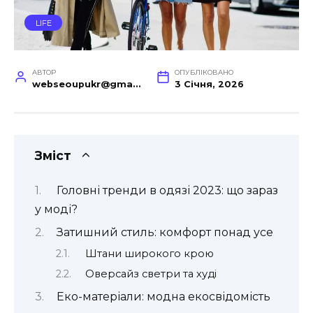
LIFE
АВТОР
ОПУБЛІКОВАНО
webseoupukr@gmail.com
3 Січня, 2026
Зміст
Головні тренди в одязі 2023: що зараз
у моді?
Затишний стиль: комфорт понад усе
Штани широкого крою
Оверсайз светри та худі
Еко-матеріали: модна екосвідомість