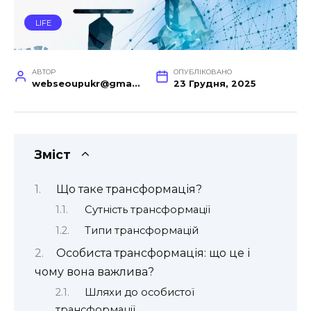
LIFE
АВТОР
ОПУБЛІКОВАНО
webseoupukr@gmail.com
23 Грудня, 2025
Зміст
Що таке трансформація?
Сутність трансформації
Типи трансформацій
Особиста трансформація: що це і
чому вона важлива?
Шляхи до особистої
трансформації