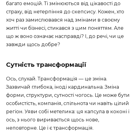
багато емоцій. Ті змінюються від цікавості до
страху, від нетерпіння до скепсису. Кожен, хто
хоч раз замислювався над змінами в своєму
житті чи бізнесі, стикався з цим поняттям. Але
що ж воно означає насправді? І, до речі, чи це
завжди щось добре?
Сутність трансформації
Ось, слухай. Трансформація — це зміна.
Зазвичай глибока, іноді кардинальна. Зміна
форми, структури, сутності чогось. Це може бути
особистість, компанія, спільнота чи навіть цілий
регіон. Уяви собі метелика: ця капсула в коконі і
ось, з нього виривається щось нове,
неповторне. Це і є трансформація.