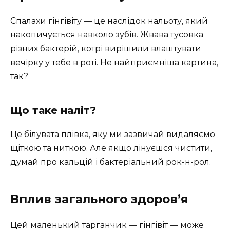
Спалахи гінгівіту — це наслідок нальоту, який
накопичується навколо зубів. Жвава тусовка
різних бактерій, котрі вирішили влаштувати
вечірку у тебе в роті. Не найприємніша картина,
так?
Що таке наліт?
Це білувата плівка, яку ми зазвичай видаляємо
щіткою та ниткою. Але якщо лінуєшся чистити,
думай про кальцій і бактеріальний рок-н-рол.
Вплив загального здоров’я
Цей маленький тарганчик — гінгівіт — може