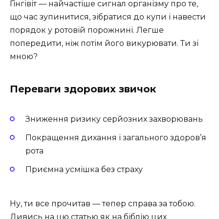
Гінгівіт — найчастіше сигнал організму про те,
що час зупинитися, зібратися до купи і навести
порядок у ротовій порожнині. Легше
попередити, ніж потім його викурювати. Ти зі
мною?
Переваги здорових звичок
Зниження ризику серйозних захворювань
Покращення дихання і загального здоров’я
рота
Приємна усмішка без страху
Ну, ти все прочитав — тепер справа за тобою.
Дивись на цю статью як на біблію цих