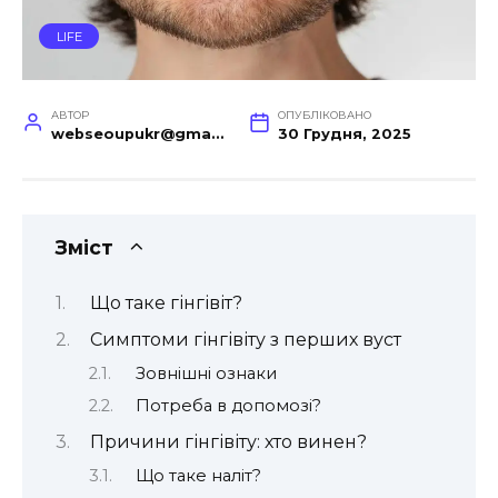
LIFE
АВТОР
ОПУБЛІКОВАНО
webseoupukr@gmail.com
30 Грудня, 2025
Зміст
Що таке гінгівіт?
Симптоми гінгівіту з перших вуст
Зовнішні ознаки
Потреба в допомозі?
Причини гінгівіту: хто винен?
Що таке наліт?