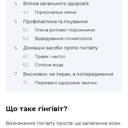
Вплив загального здоров’я
Гормональні зміни
Профілактика та лікування
Гігієна ротової порожнини
Відвідування стоматолога
Домашні засоби проти гінгівіту
Трави і настої
Солона вода
Висновок: не тиран, а попередження
Переваги здорових звичок
Що таке гінгівіт?
Визначення гінгівіту просте: це запалення ясен.