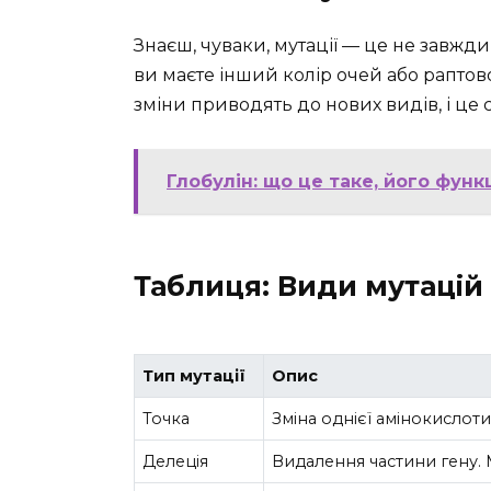
Знаєш, чуваки, мутації — це не завжди 
ви маєте інший колір очей або раптов
зміни приводять до нових видів, і це 
Глобулін: що це таке, його функ
Таблиця: Види мутацій
Тип мутації
Опис
Точка
Зміна однієї амінокислоти
Делеція
Видалення частини гену. М