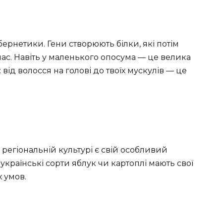
ібернетики. Гени створюють білки, які потім
нас. Навіть у маленького опосума — це велика
 від волосся на голові до твоїх мускулів — це
 регіональній культурі є свій особливий
країнські сорти яблук чи картоплі мають свої
х умов.