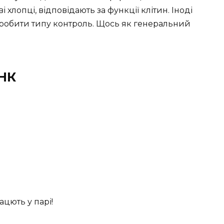
 хлопці, відповідають за функції клітин. Іноді
а робити типу контроль. Щось як генеральний
НК
ацють у парі!