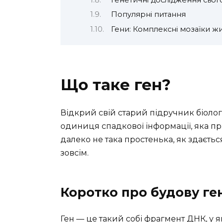
Популярні питання
Гени: Комплексні мозаїки ж
Що таке ген?
Відкрий свій старий підручник біолог
одиниця спадкової інформації, яка при
далеко не така простенька, як здається
зовсім.
Коротко про будову ге
Ген — це такий собі фрагмент ДНК, у 