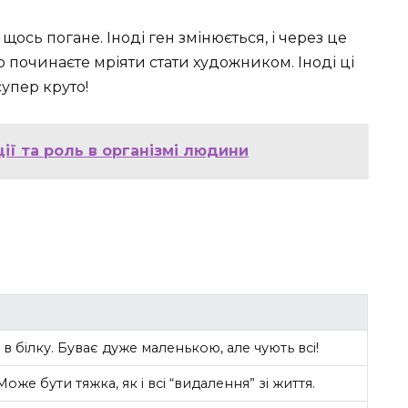
щось погане. Іноді ген змінюється, і через це
о починаєте мріяти стати художником. Іноді ці
супер круто!
ції та роль в організмі людини
 в білку. Буває дуже маленькою, але чують всі!
оже бути тяжка, як і всі “видалення” зі життя.