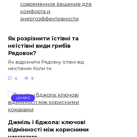
современное решение для
комфорта и
энергоэффективности
Як розрізнити їстівні та
неїстівні види грибів
Рядовок?
Як відрізнити Рядовку їстівні від
неїстівних Коли ти
0
9
ЦІКАВО
Джміль і бджола: ключові
відмінності між корисними
комахами