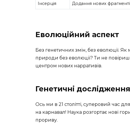
Інсерція
Додання нових фрагменті
Еволюційний аспект
Без генетичних змін, без еволюції. Я
природи без еволюції? Ти не повіриш, 
центром нових нарративів.
Генетичні дослідження
Ось ми в 21 столітті, суперовий час дл
на карнавал! Наука розгортає нові гор
прориву.