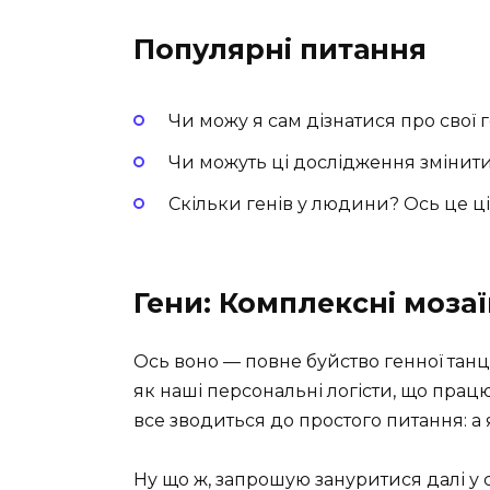
Популярні питання
Чи можу я сам дізнатися про свої 
Чи можуть ці дослідження змінити
Скільки генів у людини? Ось це ц
Гени: Комплексні моза
Ось воно — повне буйство генної танці
як наші персональні логісти, що прац
все зводиться до простого питання: а 
Ну що ж, запрошую зануритися далі у св