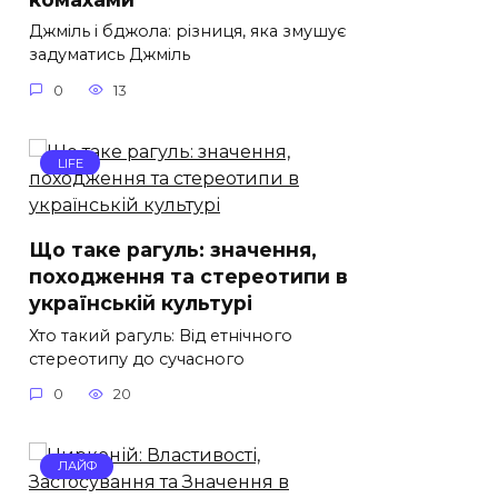
Джміль і бджола: різниця, яка змушує
задуматись Джміль
0
13
LIFE
Що таке рагуль: значення,
походження та стереотипи в
українській культурі
Хто такий рагуль: Від етнічного
стереотипу до сучасного
0
20
ЛАЙФ