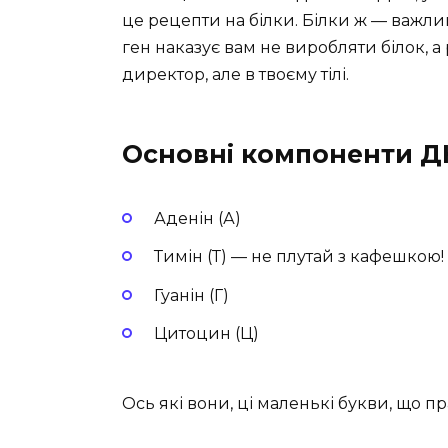
це рецепти на білки. Білки ж — важливі
ген наказує вам не виробляти білок, 
директор, але в твоєму тілі.
Основні компоненти Д
Аденін (А)
Тимін (Т) — не плутай з кафешкою!
Гуанін (Г)
Цитоцин (Ц)
Ось які вони, ці маленькі букви, що пр