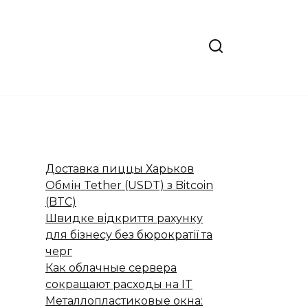
Доставка пиццы Харьков
Обмін Tether (USDT) з Bitcoin
(BTC)
Швидке відкриття рахунку
для бізнесу без бюрократії та
черг
Как облачные сервера
сокращают расходы на IT
Металлопластиковые окна: