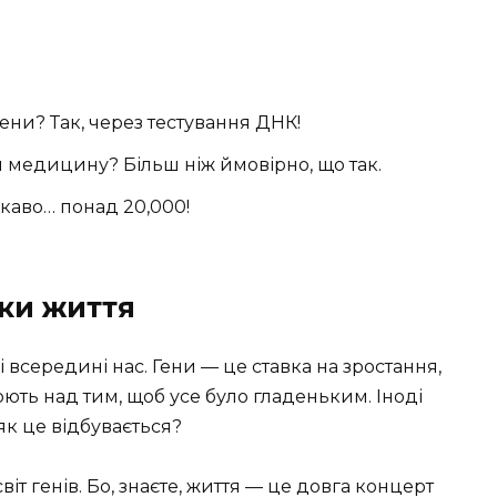
гени? Так, через тестування ДНК!
 медицину? Більш ніж ймовірно, що так.
ікаво… понад 20,000!
їки життя
 всередині нас. Гени — це ставка на зростання,
юють над тим, щоб усе було гладеньким. Іноді
як це відбувається?
іт генів. Бо, знаєте, життя — це довга концерт