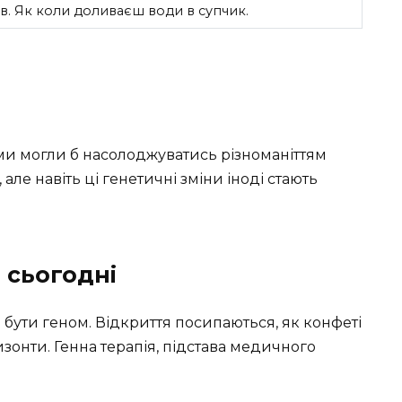
в. Як коли доливаєш води в супчик.
к ми могли б насолоджуватись різноманіттям
але навіть ці генетичні зміни іноді стають
 сьогодні
я бути геном. Відкриття посипаються, як конфеті
изонти. Генна терапія, підстава медичного