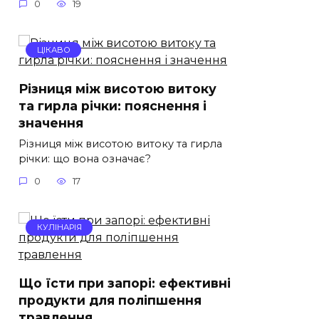
0
19
ЦІКАВО
Різниця між висотою витоку
та гирла річки: пояснення і
значення
Різниця між висотою витоку та гирла
річки: що вона означає?
0
17
КУЛІНАРІЯ
Що їсти при запорі: ефективні
продукти для поліпшення
травлення