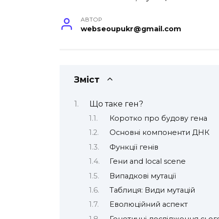
АВТОР
webseoupukr@gmail.com
Зміст
Що таке ген?
Коротко про будову гена
Основні компоненти ДНК
Функції генів
Гени and local scene
Випадкові мутації
Таблиця: Види мутацій
Еволюційний аспект
Генетичні дослідження сьог