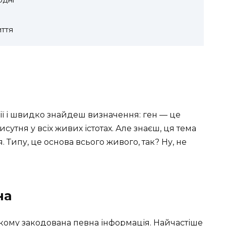
иття
ії і швидко знайдеш визначення: ген — це
сутня у всіх живих істотах. Але знаєш, ця тема
. Типу, це основа всього живого, так? Ну, не
на
якому закодована певна інформація. Найчастіше