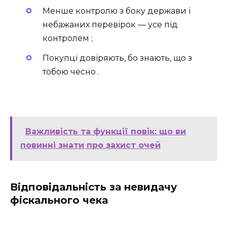
Менше контролю з боку держави і
небажаних перевірок — усе під
контролем ;
Покупці довіряють, бо знають, що з
тобою чесно .
Важливість та функції повік: що ви
повинні знати про захист очей
Відповідальність за невидачу
фіскального чека