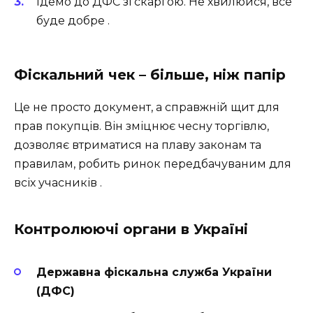
Ідемо до ДФС зі скаргою. Не хвилюйся, все
буде добре .
Фіскальний чек – більше, ніж папір
Це не просто документ, а справжній щит для
прав покупців. Він зміцнює чесну торгівлю,
дозволяє втриматися на плаву законам та
правилам, робить ринок передбачуваним для
всіх учасників .
Контролюючі органи в Україні
Державна фіскальна служба України
(ДФС)