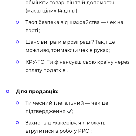
обміняти товар, він твій допомагач
(маєш цілих 14 днів!);
Твоя безпека від шахрайства — чек на
варті ;
Шанс виграти в розіграші? Так, і це
можливо, тримаючи чек в руках ;
КРУ-ТО! Ти фінансуєш свою країну через
сплату податків .
Для продавців:
Ти чесний і легальний — чек це
підтвердження
;
Захист від «хакерів», які можуть
втрутитися в роботу РРО ️;