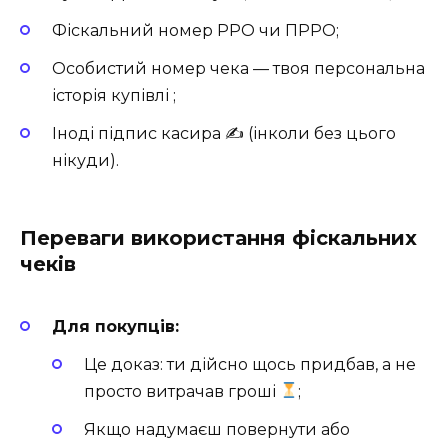
Фіскальний номер РРО чи ПРРО;
Особистий номер чека — твоя персональна
історія купівлі ;
Іноді підпис касира ✍️ (інколи без цього
нікуди).
Переваги використання фіскальних
чеків
Для покупців:
Це доказ: ти дійсно щось придбав, а не
просто витрачав гроші
;
Якщо надумаєш повернути або