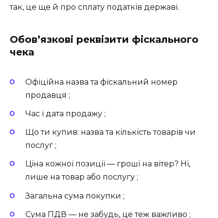
так, це ще й про сплату податків державі.
Обов’язкові реквізити фіскального
чека
Офіційна назва та фіскальний номер
продавця ️;
Час і дата продажу ;
Що ти купив: назва та кількість товарів чи
послуг ;
Ціна кожної позиції — гроші на вітер? Ні,
лише на товар або послугу ;
Загальна сума покупки ;
Сума ПДВ — не забудь, це теж важливо ;