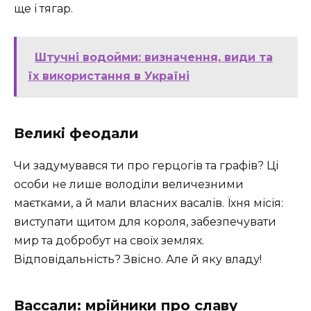
ще і тягар.
Штучні водойми: визначення, види та
їх використання в Україні
Великі феодали
Чи задумувався ти про герцогів та графів? Ці
особи не лише володіли величезними
маєтками, а й мали власних васалів. Їхня місія:
виступати щитом для короля, забезпечувати
мир та добробут на своїх землях.
Відповідальність? Звісно. Але й яку владу!
Вассали: мрійники про славу