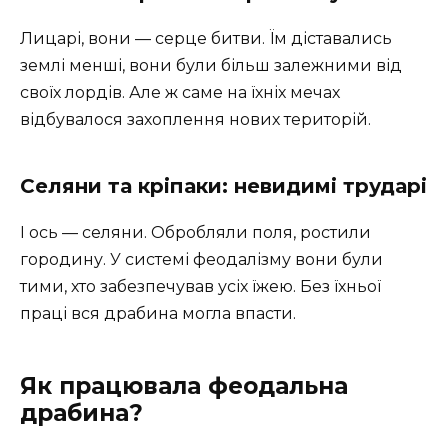
Лицарі, вони — серце битви. Їм діставались
землі менші, вони були більш залежними від
своїх лордів. Але ж саме на їхніх мечах
відбувалося захоплення нових територій.
Селяни та кріпаки: невидимі трударі
І ось — селяни. Обробляли поля, ростили
городину. У системі феодалізму вони були
тими, хто забезпечував усіх їжею. Без їхньої
праці вся драбина могла впасти.
Як працювала феодальна
драбина?