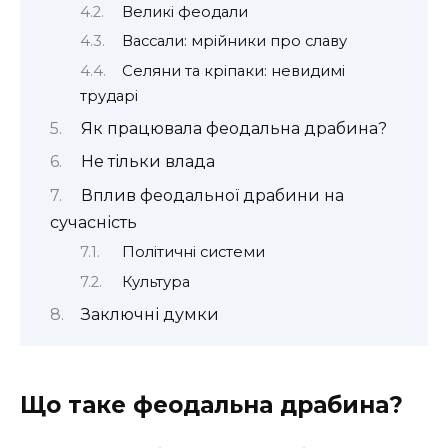
Великі феодали
Вассали: мрійники про славу
Селяни та кріпаки: невидимі
трударі
Як працювала феодальна драбина?
Не тільки влада
Вплив феодальної драбини на
сучасність
Політичні системи
Культура
Заключні думки
Що таке феодальна драбина?