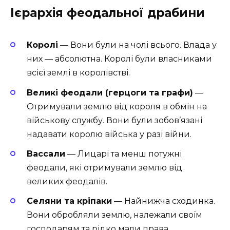
Ієрархія феодальної драбини
Королі
— Вони були на чолі всього. Влада у
них — абсолютна. Королі були власниками
всієї землі в королівстві.
Великі феодали (герцоги та графи)
—
Отримували землю від короля в обмін на
військову службу. Вони були зобов’язані
надавати королю війська у разі війни.
Вассали
— Лицарі та менш потужні
феодали, які отримували землю від
великих феодалів.
Селяни та кріпаки
— Найнижча сходинка.
Вони обробляли землю, належали своїм
господарям та рідко мали права.