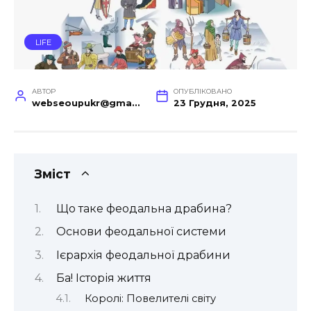
LIFE
АВТОР
ОПУБЛІКОВАНО
webseoupukr@gmail.com
23 Грудня, 2025
Зміст
Що таке феодальна драбина?
Основи феодальної системи
Ієрархія феодальної драбини
Ба! Історія життя
Королі: Повелителі світу