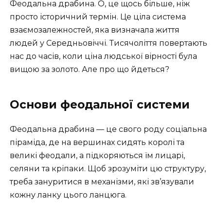
Феодальна драбина. О, це щось більше, ніж
просто історичний термін. Це ціла система
взаємозалежностей, яка визначала життя
людей у Середньовіччі. Тисячоліття повертають
нас до часів, коли ціна людської вірності була
вищою за золото. Але про що йдеться?
Основи феодальної системи
Феодальна драбина — це свого роду соціальна
піраміда, де на вершинах сидять королі та
великі феодали, а підкоряються їм лицарі,
селяни та кріпаки. Щоб зрозуміти цю структуру,
треба зануритися в механізми, які зв’язували
кожну ланку цього ланцюга.