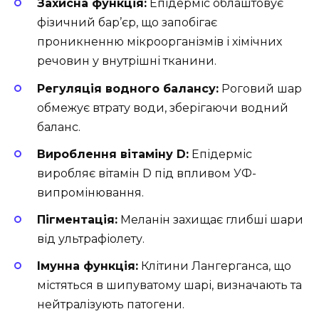
Захисна функція:
Епідерміс облаштовує
фізичний бар’єр, що запобігає
проникненню мікроорганізмів і хімічних
речовин у внутрішні тканини.
Регуляція водного балансу:
Роговий шар
обмежує втрату води, зберігаючи водний
баланс.
Вироблення вітаміну D:
Епідерміс
виробляє вітамін D під впливом УФ-
випромінювання.
Пігментація:
Меланін захищає глибші шари
від ультрафіолету.
Імунна функція:
Клітини Лангерганса, що
містяться в шипуватому шарі, визначають та
нейтралізують патогени.