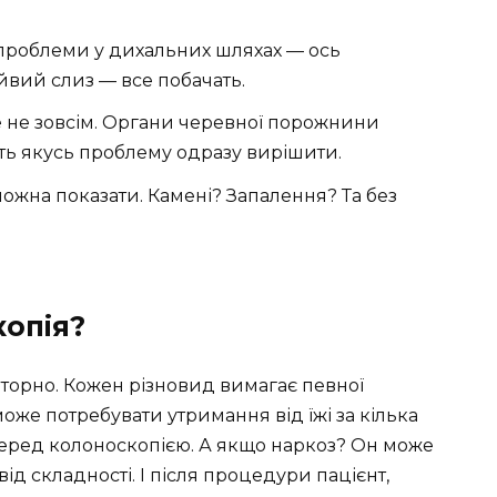
 проблеми у дихальних шляхах — ось
йвий слиз — все побачать.
е не зовсім. Органи черевної порожнини
ть якусь проблему одразу вирішити.
ожна показати. Камені? Запалення? Та без
опія?
торно. Кожен різновид вимагає певної
оже потребувати утримання від їжі за кілька
еред колоноскопією. А якщо наркоз? Он може
д складності. І після процедури пацієнт,