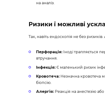
на аналіз.
Ризики і можливі ускл
Так, навіть ендоскопія не без ризиків. 
Перфорація:
Іноді трапляється пе
втручання.
Інфекція:
Є маленький ризик інфек
Кровотеча:
Незначна кровотеча м
біопсію.
Алергія:
Реакція на анестезію або