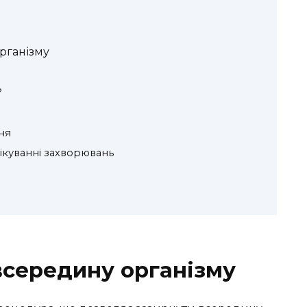
рганізму
?
ня
лікуванні захворювань
всередину організму