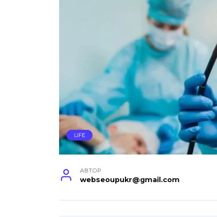
LIFE
АВТОР
webseoupukr@gmail.com