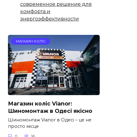
современное решение для
комфорта и
энергоэффективности
МАГАЗИН КОЛІС
Магазин коліс Vianor:
Шиномонтаж в Одесі якісно
Шиномонтаж Vianor в Одесі – це не
просто місце
0
16