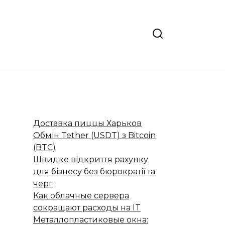
Доставка пиццы Харьков
Обмін Tether (USDT) з Bitcoin
(BTC)
Швидке відкриття рахунку
для бізнесу без бюрократії та
черг
Как облачные сервера
сокращают расходы на IT
Металлопластиковые окна: