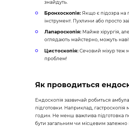
знайдуть.
Бронхоскопія:
Якщо є підозра на
інструмент. Пухлини або просто за
Лапароскопія:
Майже хірургія, ал
оглядають майстерно, можуть наві
Цистоскопія:
Сечовий міхур теж м
проблем!
Як проводиться ендоск
Ендоскопія зазвичай робиться амбула
підготовки. Наприклад, гастроскопія м
годин. Не менш важлива підготовка п
бути загальним чи місцевим залежно ві