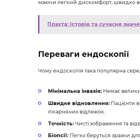
маючи легкий дискомфорт, швидко ві
Плахта: Історія та сучасне зна
Переваги ендоскопії
Чому ендоскопія така популярна серед
Мінімальна інвазія:
Немає великих
Швидке відновлення:
Пацієнти в
лікарняних відлежок.
Точність:
Чисті зображення та відео
Біопсії:
Легко беруться зразки для 