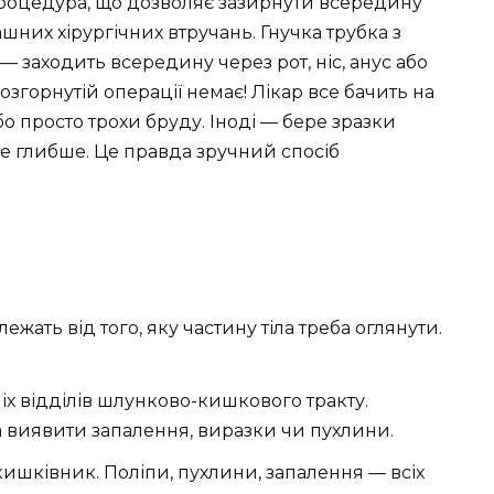
роцедура, що дозволяє зазирнути всередину
шних хірургічних втручань. Гнучка трубка з
— заходить всередину через рот, ніс, анус або
озгорнутій операції немає! Лікар все бачить на
бо просто трохи бруду. Іноді — бере зразки
ще глибше. Це правда зручний спосіб
лежать від того, яку частину тіла треба оглянути.
х відділів шлунково-кишкового тракту.
 виявити запалення, виразки чи пухлини.
кишківник. Поліпи, пухлини, запалення — всіх