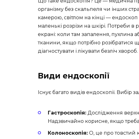
Що таке ендоскопія? Це — медична п
організму без скальпеля чи інших стра
камерою, світлом на кінці — ендоскоп 
маленькі розрізи на шкірі. Потреби в р
екрані: коли там запалення, пухлина а
тканини, якщо потрібно розібратися 
діагностувати і лікувати безліч хвороб.
Види ендоскопії
Існує багато видів ендоскопії. Вибір за
Гастроскопія:
Дослідження верхні
Надзвичайно корисне, якщо треба
Колоноскопія:
О, це про товстий 