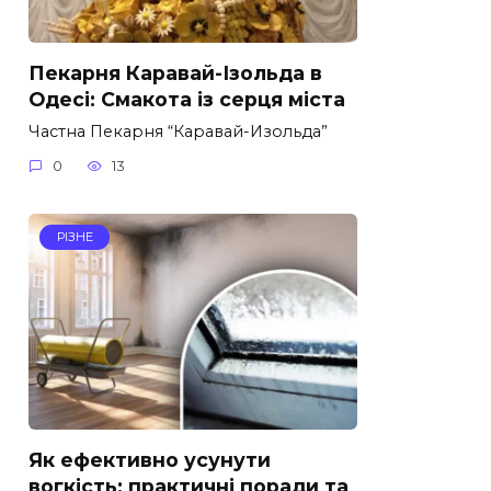
Пекарня Каравай-Ізольда в
Одесі: Смакота із серця міста
Частна Пекарня “Каравай-Изольда”
0
13
РІЗНЕ
Як ефективно усунути
вогкість: практичні поради та