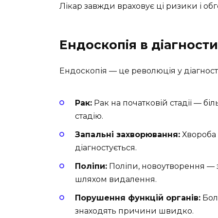
Лікар завжди враховує ці ризики і обг
Ендоскопія в діагности
Ендоскопія — це революція у діагност
Рак:
Рак на початковій стадії — біл
стадію.
Запальні захворювання:
Хвороба 
діагностується.
Поліпи:
Поліпи, новоутворення — 
шляхом видалення.
Порушення функцій органів:
Болі
знаходять причини швидко.