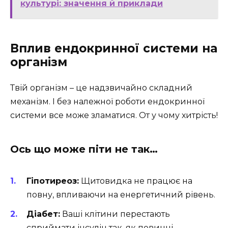
культурі: значення й приклади
Вплив ендокринної системи на
організм
Твій організм – це надзвичайно складний
механізм. І без належної роботи ендокринної
системи все може зламатися. От у чому хитрість!
Ось що може піти не так…
Гіпотиреоз:
Щитовидка не працює на
повну, впливаючи на енергетичний рівень.
Діабет:
Ваші клітини перестають
сприймати інсулін так, як повинні.