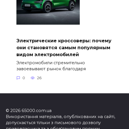
Электрические кроссоверы: почему
они становятся самым популярным
видом электромобилей
Электромобили стремительно
завоевывают рынок благодаря
0
26
© 2026 65000.com.ua
Використання матеріалів, опублікованих на сайті,
допускається тільки з письмового дозволу
правовласника та з обов'язковим прямим