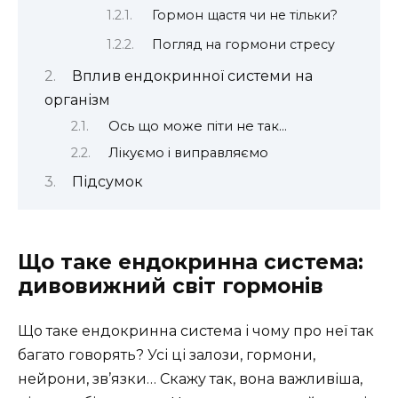
Гормон щастя чи не тільки?
Погляд на гормони стресу
Вплив ендокринної системи на
організм
Ось що може піти не так…
Лікуємо і виправляємо
Підсумок
Що таке ендокринна система:
дивовижний світ гормонів
Що таке ендокринна система і чому про неї так
багато говорять? Усі ці залози, гормони,
нейрони, зв’язки… Скажу так, вона важливіша,