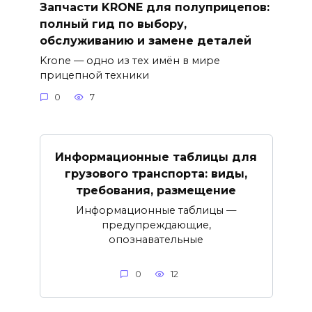
Запчасти KRONE для полуприцепов:
полный гид по выбору,
обслуживанию и замене деталей
Krone — одно из тех имён в мире
прицепной техники
0
7
Информационные таблицы для
грузового транспорта: виды,
требования, размещение
Информационные таблицы —
предупреждающие,
опознавательные
0
12