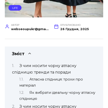
LIFE
АВТОР
ОПУБЛІКОВАНО
webseoupukr@gmail.com
26 Грудня, 2025
Зміст
З чим носити чорну атласну
спідницю: тренди та поради
Атласна спідниця: трохи про
матеріал
Як вибрати ідеальну чорну атласну
спідницю
З чим носити чорну атласну