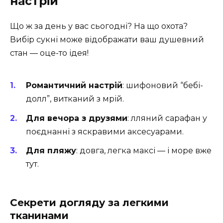
настрій
Що ж за день у вас сьогодні? На що охота?
Вибір сукні може відображати ваш душевний
стан — оце-то ідея!
Романтичний настрій
: шифоновий “бебі-
долл”, витканий з мрій.
Для вечора з друзями
: лляний сарафан у
поєднанні з яскравими аксесуарами.
Для пляжу
: довга, легка максі — і море вже
тут.
Секрети догляду за легкими
тканинами