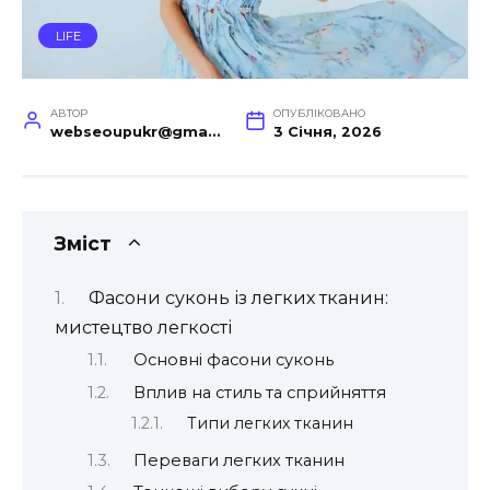
LIFE
АВТОР
ОПУБЛІКОВАНО
webseoupukr@gmail.com
3 Січня, 2026
Зміст
Фасони суконь із легких тканин:
мистецтво легкості
Основні фасони суконь
Вплив на стиль та сприйняття
Типи легких тканин
Переваги легких тканин