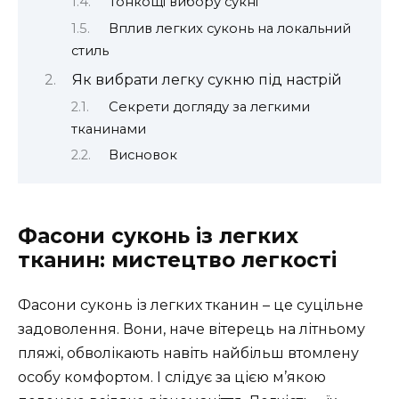
Тонкощі вибору сукні
Вплив легких суконь на локальний
стиль
Як вибрати легку сукню під настрій
Секрети догляду за легкими
тканинами
Висновок
Фасони суконь із легких
тканин: мистецтво легкості
Фасони суконь із легких тканин – це суцільне
задоволення. Вони, наче вітерець на літньому
пляжі, обволікають навіть найбільш втомлену
особу комфортом. І слідує за цією м’якою