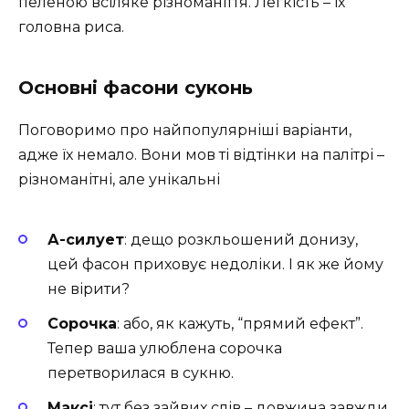
пеленою всіляке різноманіття. Легкість – їх
головна риса.
Основні фасони суконь
Поговоримо про найпопулярніші варіанти,
адже їх немало. Вони мов ті відтінки на палітрі –
різноманітні, але унікальні
А-силует
: дещо розкльошений донизу,
цей фасон приховує недоліки. І як же йому
не вірити?
Сорочка
: або, як кажуть, “прямий ефект”.
Тепер ваша улюблена сорочка
перетворилася в сукню.
Максі
: тут без зайвих слів – довжина завжди