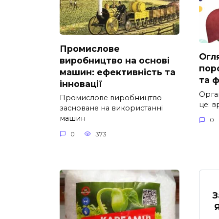
Промислове
Огл
виробництво на основі
пор
машин: ефективність та
та ф
інновації
Орга
Промислове виробництво
це: в
засноване на використанні
машин
0
0
373
З