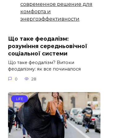
современное решение для
комфорта и
энергоэффективности
Що таке феодалізм:
розуміння середньовічної
соціальної системи
Що таке феодалізм? Витоки
феодалізму: як все починалося
0
28
LIFE