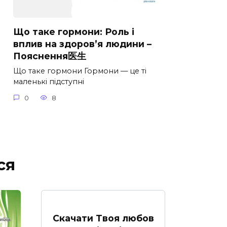
Що таке гормони: Роль і
вплив на здоров’я людини –
Пояснення医生
Що таке гормони Гормони — це ті
маленькі підступні
0
8
ся
Скачати Твоя любов