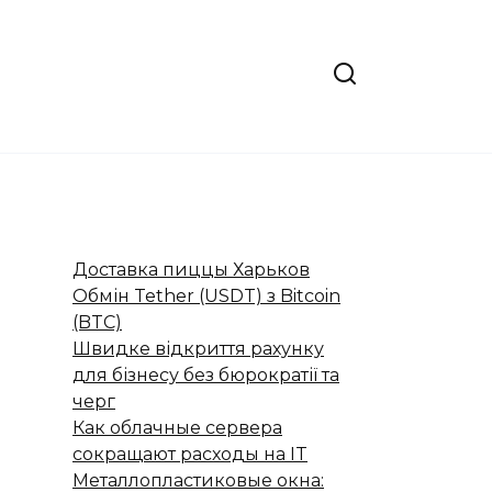
Доставка пиццы Харьков
Обмін Tether (USDT) з Bitcoin
(BTC)
Швидке відкриття рахунку
для бізнесу без бюрократії та
черг
Как облачные сервера
сокращают расходы на IT
Металлопластиковые окна: