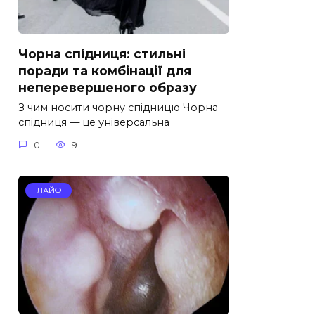
Чорна спідниця: стильні
поради та комбінації для
неперевершеного образу
З чим носити чорну спідницю Чорна
спідниця — це універсальна
0
9
ЛАЙФ