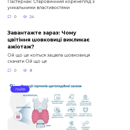
Пастернак: Старовинний коренеплід з
унікальними властивостями
0
24
Завантажте зараз: Чому
цвітіння шовковиці викликає
ажіотаж?
Ой що це коїться зацвіла шовковиця
скачати Ой що це
0
8
ЛАЙФ