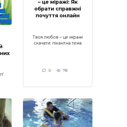
– це міражі: Як
обрати справжні
почуття онлайн
й
Твоя любов – це міражі
скачати: пікантна тема
й
аних
0
78
п’