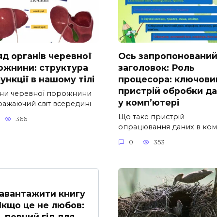
яд органів черевної
Ось запропоновани
ожнини: структура
заголовок: Роль
ункції в нашому тілі
процесора: ключови
пристрій обробки д
ни черевної порожнини
у комп’ютері
ражаючий світ всередині
Що таке пристрій
366
опрацювання даних в ком
0
353
авантажити книгу
Якщо це не любов:
повний гід для