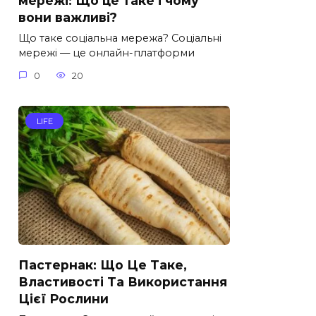
мережі: Що це таке і чому
вони важливі?
Що таке соціальна мережа? Соціальні
мережі — це онлайн-платформи
0
20
LIFE
Пастернак: Що Це Таке,
Властивості Та Використання
Цієї Рослини