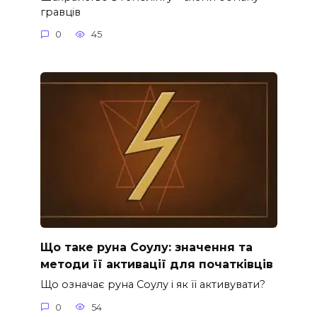
гравців
0
45
Що таке руна Соулу: значення та
методи її активації для початківців
Що означає руна Соулу і як її активувати?
0
54