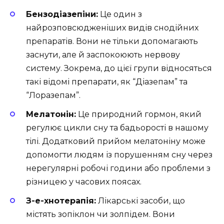
Бензодіазепіни:
Це один з
найрозповсюдженіших видів снодійних
препаратів. Вони не тільки допомагають
заснути, але й заспокоюють нервову
систему. Зокрема, до цієї групи відносяться
такі відомі препарати, як “Діазепам” та
“Лоразепам”.
Мелатонін:
Це природний гормон, який
регулює цикли сну та бадьорості в нашому
тілі. Додатковий прийом мелатоніну може
допомогти людям із порушенням сну через
нерегулярні робочі години або проблеми з
різницею у часових поясах.
З-е-хнотерапія:
Лікарські засоби, що
містять зопіклон чи золпідем. Вони