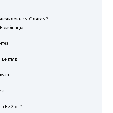
Повсякденним Одягом?
Комбінація
нтез
й Вигляд
жуал
ом
 в Кийові?