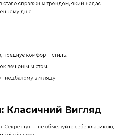
ня стало справжнім трендом, який надає
денному дню.
, поєднує комфорт і стиль.
к вечірнім містом.
і недбалому вигляду.
и: Класичний Вигляд
к. Секрет тут — не обмежуйте себе класикою,
 і відтінками.