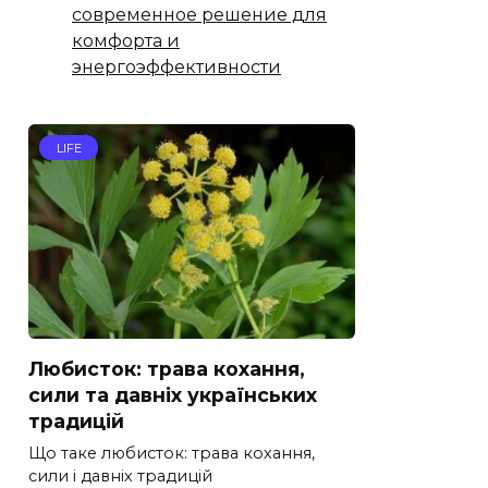
современное решение для
комфорта и
энергоэффективности
LIFE
Любисток: трава кохання,
сили та давніх українських
традицій
Що таке любисток: трава кохання,
сили і давніх традицій