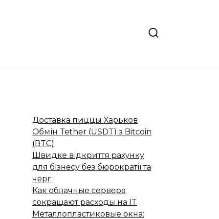
Доставка пиццы Харьков
Обмін Tether (USDT) з Bitcoin
(BTC)
Швидке відкриття рахунку
для бізнесу без бюрократії та
черг
Как облачные сервера
сокращают расходы на IT
Металлопластиковые окна: