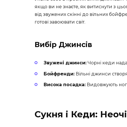
якщо ви не знаєте, як витиснути з цьо
від звужених скінні до вільних бойфре
готові завоювати світ.
Вибір Джинсів
Звужені джинси:
Чорні кеди нада
Бойфренди:
Вільні джинси створя
Висока посадка:
Видовжують ноги 
Сукня і Кеди: Неоч