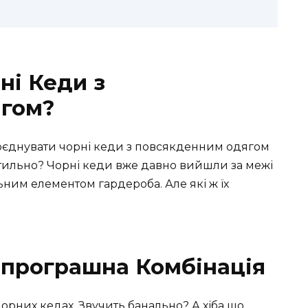
ні Кеди з
гом?
оєднувати чорні кеди з повсякденним одягом
 стильно? Чорні кеди вже давно вийшли за межі
ним елементом гардероба. Але які ж їх
зпрограшна Комбінація
чорних кедах. Звучить банально? А хіба що,