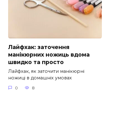
Лайфхак: заточення
манікюрних ножиць вдома
швидко та просто
Лайфхак, як заточити манікюрні
ножиці в домашніх умовах
0
8