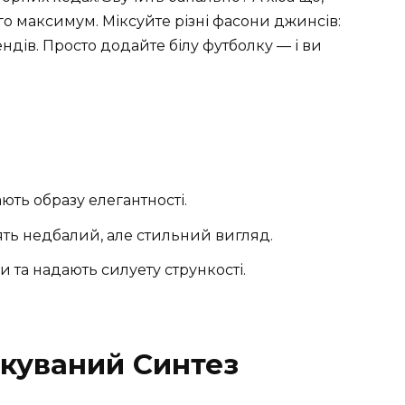
го максимум. Міксуйте різні фасони джинсів:
ндів. Просто додайте білу футболку — і ви
ють образу елегантності.
ть недбалий, але стильний вигляд.
та надають силуету стрункості.
ікуваний Синтез