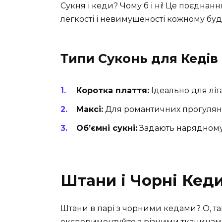
Сукня і кеди? Чому б і ні! Це поєднан
легкості і невимушеності кожному бу
Типи Суконь для Кедів
Коротка плаття:
Ідеально для літа
Максі:
Для романтичних прогуляно
Об’ємні сукні:
Задають нарядному 
Штани і Чорні Кед
Штани в парі з чорними кедами? О, та
експериментуйте з різними тканинами