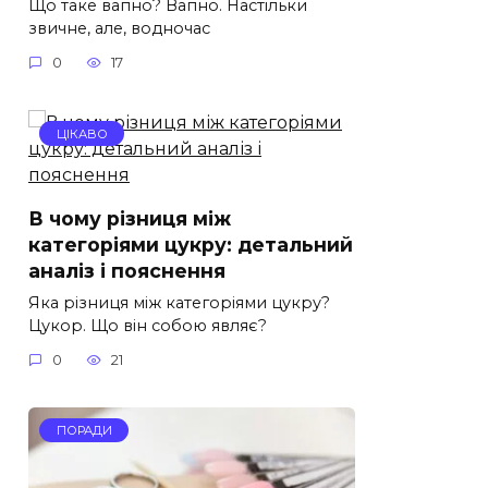
Що таке вапно? Вапно. Настільки
звичне, але, водночас
0
17
ЦІКАВО
В чому різниця між
категоріями цукру: детальний
аналіз і пояснення
Яка різниця між категоріями цукру?
Цукор. Що він собою являє?
0
21
ПОРАДИ