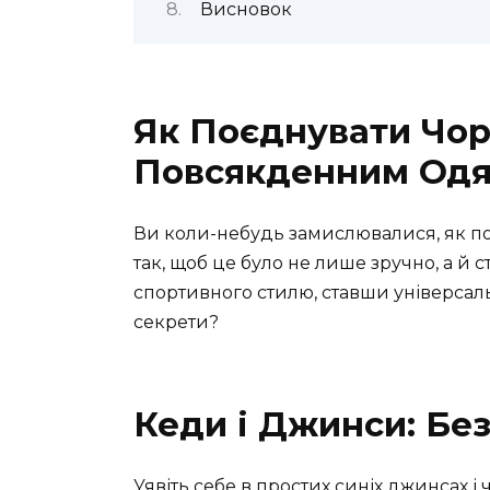
Висновок
Як Поєднувати Чор
Повсякденним Одя
Ви коли-небудь замислювалися, як п
так, щоб це було не лише зручно, а й
спортивного стилю, ставши універсаль
секрети?
Кеди і Джинси: Бе
Уявіть себе в простих синіх джинсах і 