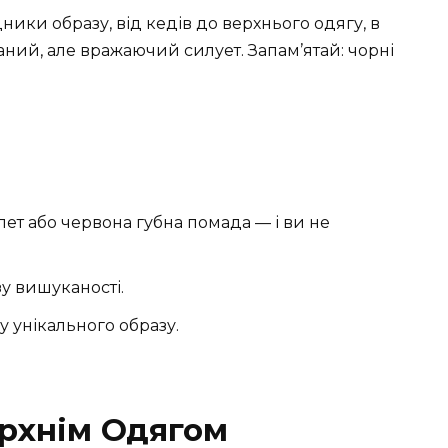
ики образу, від кедів до верхнього одягу, в
ний, але вражаючий силует. Запам’ятай: чорні
ет або червона губна помада — і ви не
у вишуканості.
 унікального образу.
рхнім Одягом