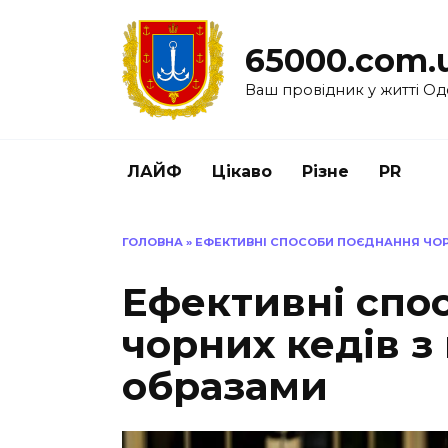
Перейти
до
65000.com.
вмісту
Ваш провідник у житті Од
ЛАЙФ
Цікаво
Різне
PR
ГОЛОВНА
»
ЕФЕКТИВНІ СПОСОБИ ПОЄДНАННЯ ЧОР
Ефективні спо
чорних кедів 
образами