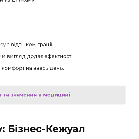
у з відтінком грації.
й вигляд додає ефектності.
комфорт на ввесь день.
я та значення в медицині
: Бізнес-Кежуал