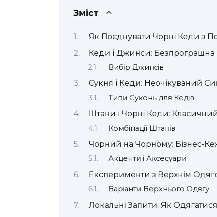
Зміст
Як Поєднувати Чорні Кеди з 
Кеди і Джинси: Безпрограшна 
Вибір Джинсів
Сукня і Кеди: Неочікуваний Си
Типи Суконь для Кедів
Штани і Чорні Кеди: Класични
Комбінації Штанів
Чорний на Чорному: Бізнес-Ке
Акценти і Аксесуари
Експерименти з Верхнім Одяг
Варіанти Верхнього Одягу
Локальні Запити: Як Одягатися