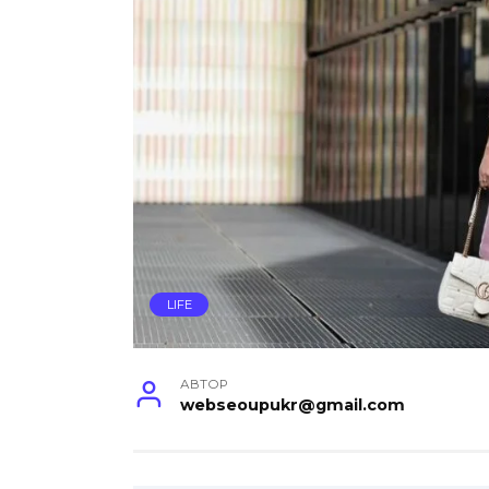
LIFE
АВТОР
webseoupukr@gmail.com