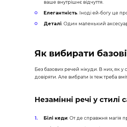
ваше внутрішнє відчуття.
Елегантність
. Іноді ей-богу це п
Деталі
. Один маленький аксесуа
Як вибирати базов
Без базових речей нікуди. В них, як 
довіряти. Але вибрати їх теж треба вмі
Незамінні речі у стилі c
Білі кеди
: От де справжня магія п