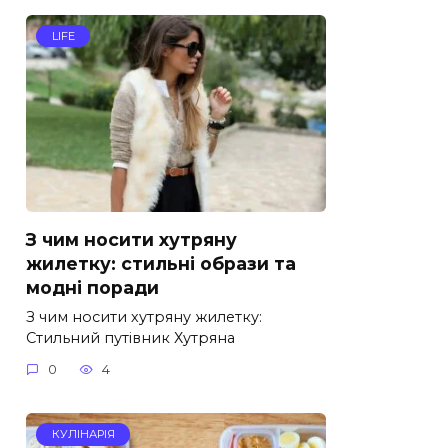
LIFE
З чим носити хутряну
жилетку: стильні образи та
модні поради
З чим носити хутряну жилетку:
Стильний путівник Хутряна
0
4
КУЛІНАРІЯ