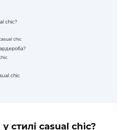
al chic?
sual chic
гардероба?
chic
ual chic
у стилі casual chic?