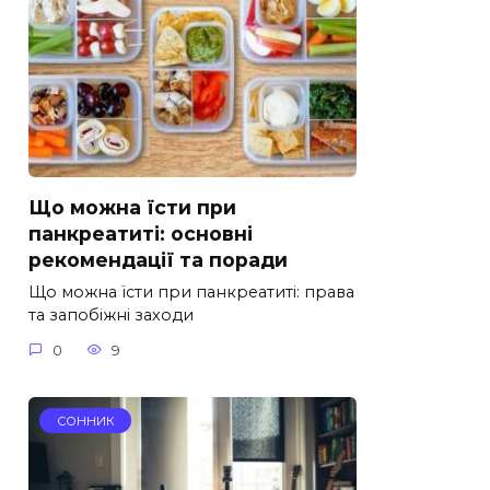
Що можна їсти при
панкреатиті: основні
рекомендації та поради
Що можна їсти при панкреатиті: права
та запобіжні заходи
0
9
СОННИК