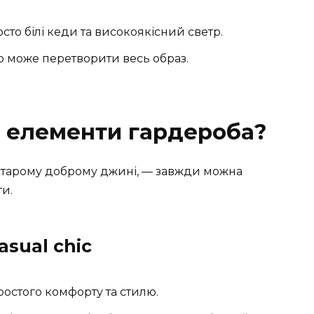
росто білі кеди та високоякісний светр.
р може перетворити весь образ.
і елементи гардероба?
у старому доброму джині, — завжди можна
ти.
asual chic
ростого комфорту та стилю.