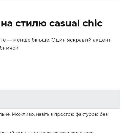
на стилю casual chic
тайте — менше більше. Один яскравий акцент
ібничок.
?
ьне. Можливо, навіть з простою фактурою без