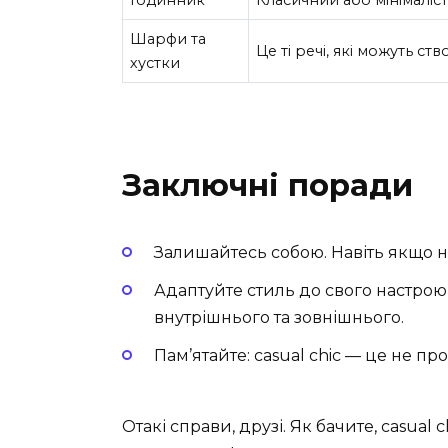
Годинник
Класичний або мінімаліс
Шарфи та
Це ті речі, які можуть ст
хустки
Заключні поради
Залишайтесь собою. Навіть якщо 
Адаптуйте стиль до свого настрою 
внутрішнього та зовнішнього.
Пам’ятайте: casual chic — це не про 
Отакі справи, друзі. Як бачите, casual 