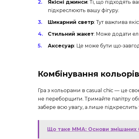
Якісні джинси
: Ті, що підходять в
підкреслюють вашу фігуру.
Шикарний светр
: Тут важлива як
Стильний жакет
: Може додати ел
Аксесуар
: Це може бути що-завго
Комбінування кольорі
Гра з кольорами в casual chic — це 
не переборщити. Тримайте палітру о
забере всю увагу, а лише підкреслить
Що таке ММА: Основи змішаних 