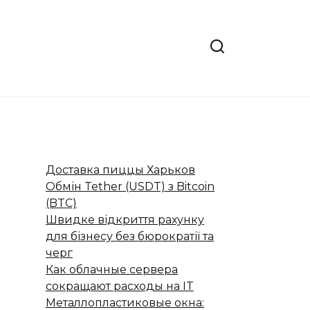
Доставка пиццы Харьков
Обмін Tether (USDT) з Bitcoin
(BTC)
Швидке відкриття рахунку
для бізнесу без бюрократії та
черг
Как облачные сервера
сокращают расходы на IT
Металлопластиковые окна: