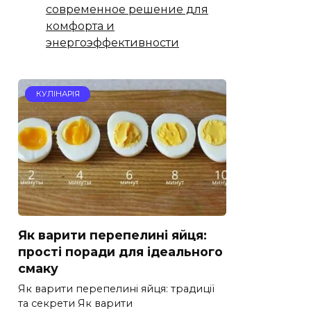
современное решение для
комфорта и
энергоэффективности
КУЛІНАРІЯ
Як варити перепелині яйця:
прості поради для ідеального
смаку
Як варити перепелині яйця: традиції
та секрети Як варити