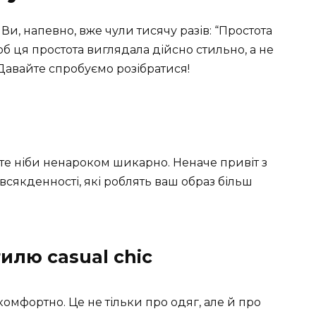
? Ви, напевно, вже чули тисячу разів: “Простота
щоб ця простота виглядала дійсно стильно, а не
Давайте спробуємо розібратися!
те ніби ненароком шикарно. Неначе привіт з
всякденності, які роблять ваш образ більш
илю casual chic
комфортно. Це не тільки про одяг, але й про