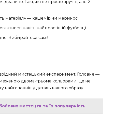
ам ідеально. Такі, які не просто зручні, але й
ість матеріалу — кашемір чи меринос.
егантності навіть найпростішій футболці.
дно. Вибирайтеся самі!
в
своєрідний мистецький експеримент. Головне —
бмеженою двома-трьома кольорами. Це не
 ту найголовнішу деталь вашого образу.
бойових мистецтв та їх популярність