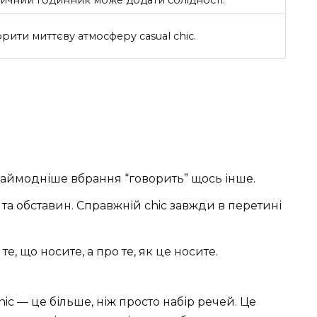
тичний годинник може додати солідності.
ворити миттєву атмосферу casual chic.
наймодніше вбрання “говорить” щось інше.
та обставин. Справжній chic завжди в перетині
те, що носите, а про те, як це носите.
chic — це більше, ніж просто набір речей. Це