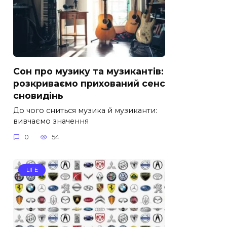
Сон про музику та музикантів:
розкриваємо прихований сенс
сновидінь
До чого сниться музика й музиканти:
вивчаємо значення
0
54
LIFE