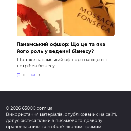
Панамський офшор: Що це та яка
його роль у веденні бізнесу?
Що таке панамський офшор і навіщо він
потрібен бізнесу
0
9
© 2026 65000.com.ua
Використання матеріалів, опублікованих на сайті,
допускається тільки з письмового дозволу
правовласника та з обов'язковим прямим