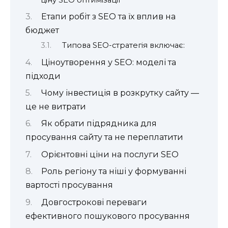
Етапи робіт з SEO та їх вплив на
бюджет
Типова SEO-стратегія включає:
Ціноутворення у SEO: моделі та
підходи
Чому інвестиція в розкрутку сайту —
це не витрати
Як обрати підрядника для
просування сайту та не переплатити
Орієнтовні ціни на послуги SEO
Роль регіону та ніші у формуванні
вартості просування
Довгострокові переваги
ефективного пошукового просування