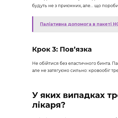
будуть не з приємних, але… що пороб
Паліативна допомога в пакеті Н
Крок 3: Пов’язка
Не обійтися без еластичного бинта. Па
але не затягуємо сильно: кровообіг тр
У яких випадках тр
лікаря?