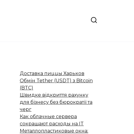
Доставка пиццы Харьков
Обмін Tether (USDT) з Bitcoin
(BTC)
Швидке відкриття рахунку
для бізнесу без бюрократії та
черг
Как облачные сервера
сокращают расходы на IT
Металлопластиковые окна: