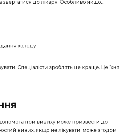
еба звертатися до лікаря. Особливо якщо…
ладання холоду
увати. Спеціалісти зроблять це краще. Це їхня
ння
допомога при вивиху може призвести до
простий вивих, якщо не лікувати, може згодом