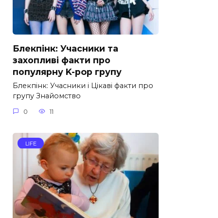
Блекпінк: Учасники та
захопливі факти про
популярну K-pop групу
Блекпінк: Учасники і Цікаві факти про
групу Знайомство
0
11
LIFE