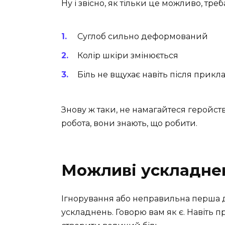
Ну і звісно, як тільки це можливо, тр
Суглоб сильно деформований
Колір шкіри змінюється
Біль не вщухає навіть після прик
Знову ж таки, не намагайтеся геройств
робота, вони знають, що робити.
Можливі ускладне
Ігнорування або неправильна перша 
ускладнень. Говорю вам як є. Навіть 