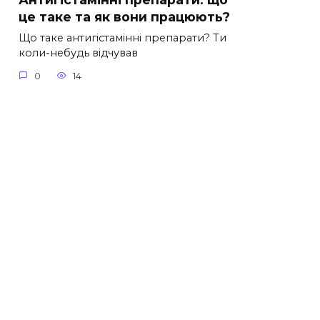
це таке та як вони працюють?
Що таке антигістамінні препарати? Ти
коли-небудь відчував
0
14