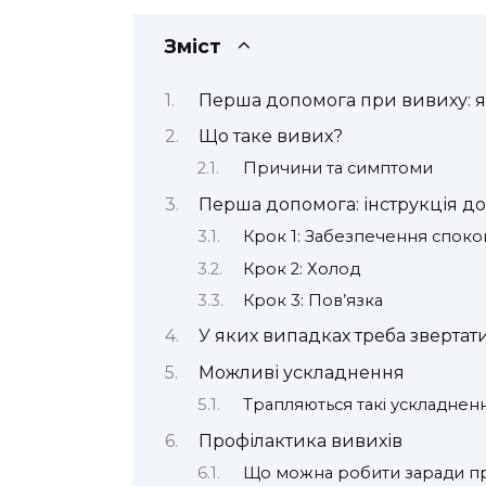
Зміст
Перша допомога при вивиху: я
Що таке вивих?
Причини та симптоми
Перша допомога: інструкція до 
Крок 1: Забезпечення спок
Крок 2: Холод
Крок 3: Пов’язка
У яких випадках треба звертат
Можливі ускладнення
Трапляються такі ускладненн
Профілактика вивихів
Що можна робити заради п