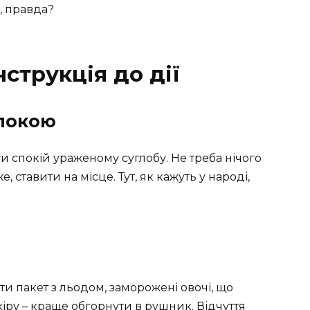
, правда?
струкція до дії
спокою
и спокій ураженому суглобу. Не треба нічого
, ставити на місце. Тут, як кажуть у народі,
ти пакет з льодом, заморожені овочі, що
іру – краще обгорнути в рушник. Відчуття