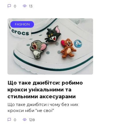
0
13
FASHION
Що таке джибітси: робимо
крокси унікальними та
стильними аксесуарами
Що таке джибітси і чому без них
крокси ніби “не свої”
0
128