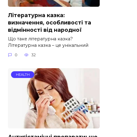
Літературна казка:
визначення, особливості та
відмінності від народної
Що таке літературна казка?
Літературна казка – це унікальний
0
32
HEALTH
Антигістамінні препарати: що