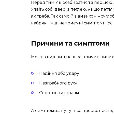
Перед тим, як розбиратися з першою д
Уявіть собі двері з петлею. Якщо петля
як треба. Так само й з вивихом – суглоб 
набряк і інші неприємні симптоми. Усі
Причини та симптоми
Можна виділити кілька причин вивихів
Падіння або удару
Незграбного руху
Спортивних травм
А симптоми… ну тут все просто: неспод