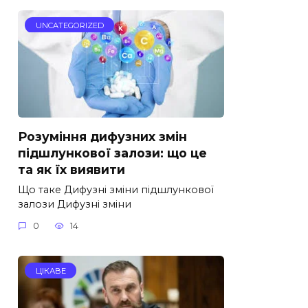
UNCATEGORIZED
Розуміння дифузних змін
підшлункової залози: що це
та як їх виявити
Що таке Дифузні зміни підшлункової
залози Дифузні зміни
0
14
ЦІКАВЕ