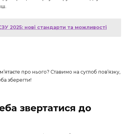
иш.
СЗУ 2025: нові стандарти та можливості
м’ятаєте про нього? Ставимо на суглоб пов’язку,
еба зберегти!
еба звертатися до