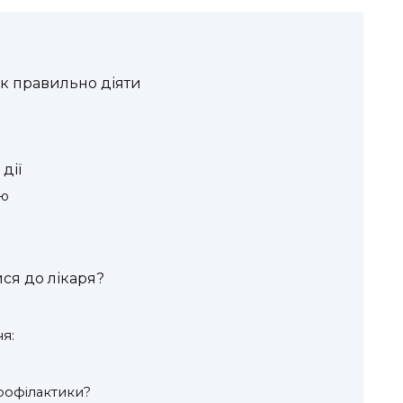
к правильно діяти
дії
ою
ися до лікаря?
я:
рофілактики?