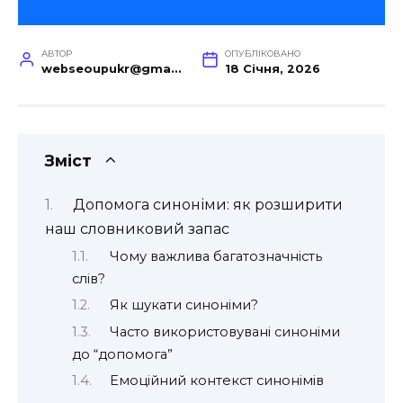
АВТОР
ОПУБЛІКОВАНО
webseoupukr@gmail.com
18 Січня, 2026
Зміст
Допомога синоніми: як розширити
наш словниковий запас
Чому важлива багатозначність
слів?
Як шукати синоніми?
Часто використовувані синоніми
до “допомога”
Емоційний контекст синонімів