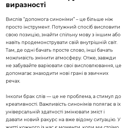
виразності
Вислів “допомога синоніми” – це більше ніж
просто інструмент. Потужний спосіб висловити
свою позицію, знайти спільну мову з іншим або
навіть продемонструвати свій внутрішній світ.
Там, де одні бачать просте слово, інші бачать
можливість змінити атмосферу. Отже, завжди
не забувайте варіювати свої висловлювання, це
допомагає знаходити нові грані в звичних
речах.
Інколи брак слів — це не проблема, а стимул до
креативності. Важливість синонімів полягає в їх
універсальній здатності змінювати зміст і
давати новий ракурс на вже відому ситуацію. У
житті кожного із нас є моменти, коли ми стоїмо