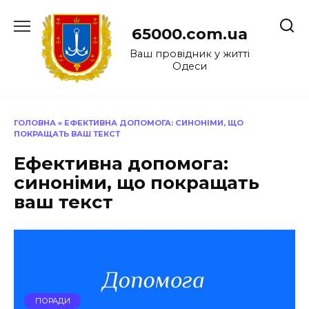
Перейти
до
65000.com.ua
вмісту
Ваш провідник у житті
Одеси
ГОЛОВНА
»
ЕФЕКТИВНА ДОПОМОГА: СИНОНІМИ, ЩО
ПОКРАЩАТЬ ВАШ ТЕКСТ
Ефективна допомога:
синоніми, що покращать
ваш текст
ПОРАДИ