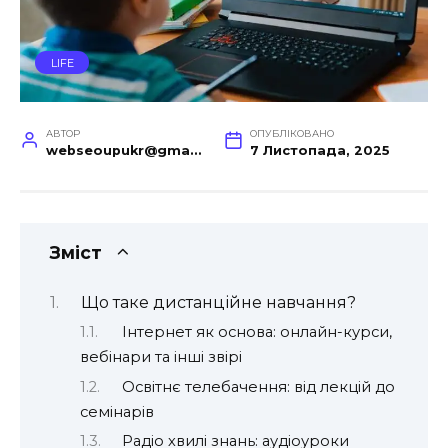
LIFE
АВТОР
ОПУБЛІКОВАНО
webseoupukr@gmail.com
7 Листопада, 2025
Зміст
Що таке дистанційне навчання?
Інтернет як основа: онлайн-курси,
вебінари та інші звірі
Освітнє телебачення: від лекцій до
семінарів
Радіо хвилі знань: аудіоуроки