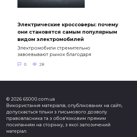
Электрические кроссоверы: почему
они становятся самым популярным
видом электромобилей
Электромобили стремительно
завоевывают рынок благодаря
0
28
© 2026 65000.com.ua
Використання матеріалів, опублікованих на сайті,
допускається тільки з письмового дозволу
правовласника та з обов'язковим прямим
посиланням на сторінку, з якої запозичений
матеріал.